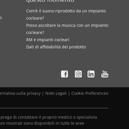
questo momento
Com’è il suono riprodotto da un impianto
o
cocleare?
Posso ascoltare la musica con un impianto
cocleare?
RM e impianti cocleari
Dati di affidabilità del prodotto
ormativa sulla privacy
|
Note Legali
|
Cookie Preferences
prega di contattare il proprio medico o specialista
oni mostrati sono disponibili in tutte le aree