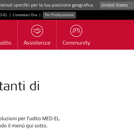
tenuti specifici per la tua posizione geografica.
D‑EL
|
Contattaci Ora
|
Per Professionisti
udito
Assistenza
Community
anti di
oluzioni per l’udito MED-EL.
ando il menù qui sotto.