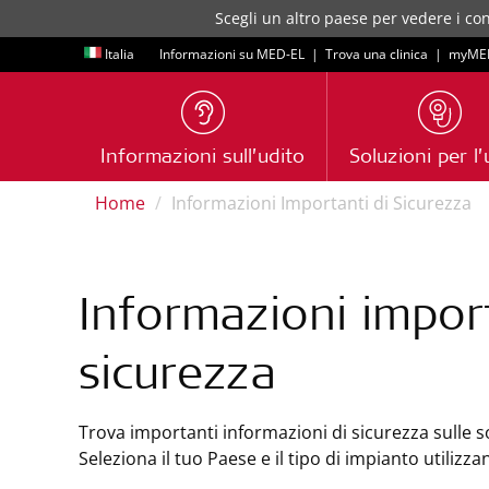
Scegli un altro paese per vedere i con
Italia
Informazioni su MED-EL
|
Trova una clinica
|
myME
Informazioni sull’udito
Soluzioni per l’
Home
Informazioni Importanti di Sicurezza
Informazioni import
sicurezza
Trova importanti informazioni di sicurezza sulle s
Seleziona il tuo Paese e il tipo di impianto utilizz