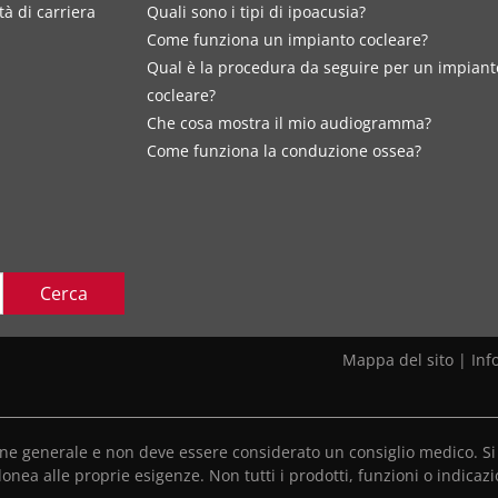
à di carriera
Quali sono i tipi di ipoacusia?
Come funziona un impianto cocleare?
Qual è la procedura da seguire per un impiant
cocleare?
Che cosa mostra il mio audiogramma?
Come funziona la conduzione ossea?
Cerca
Mappa del sito
|
Inf
ione generale e non deve essere considerato un consiglio medico. Si 
donea alle proprie esigenze. Non tutti i prodotti, funzioni o indicazi