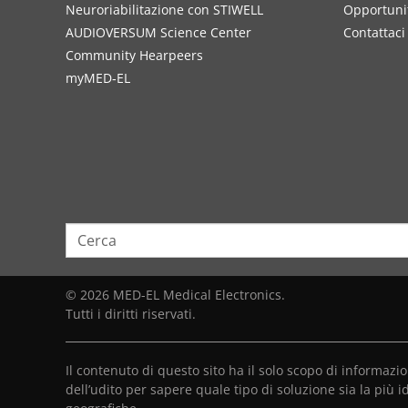
Neuroriabilitazione con STIWELL
Opportunit
AUDIOVERSUM Science Center
Contattaci
Community Hearpeers
myMED‑EL
© 2026 MED-EL Medical Electronics.
Tutti i diritti riservati.
Il contenuto di questo sito ha il solo scopo di informaz
dell’udito per sapere quale tipo di soluzione sia la più i