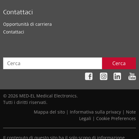
Contattaci
Opportunità di carriera
Contattaci
Cerca
© 2026 MED-EL Medical Electronics.
Tutti i diritti riservati.
Mappa del sito
|
Informativa sulla privacy
|
Note
Legali
|
Cookie Preferences
Il contenuto di questo sito ha il solo scopo di informazione