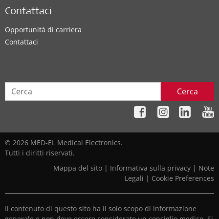
Contattaci
Opportunità di carriera
Contattaci
Cerca
© 2026 MED-EL Medical Electronics.
Tutti i diritti riservati.
Mappa del sito
|
Informativa sulla privacy
|
Note
Legali
|
Cookie Preferences
Il contenuto di questo sito ha il solo scopo di informazione
generale e non deve essere considerato un consiglio medico. Si