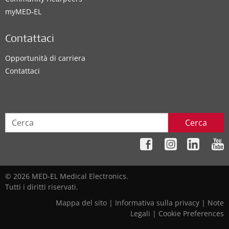
myMED‑EL
Contattaci
Opportunità di carriera
Contattaci
Cerca
© 2026 MED-EL Medical Electronics.
Tutti i diritti riservati.
Mappa del sito
|
Informativa sulla privacy
|
Note
Legali
|
Cookie Preferences