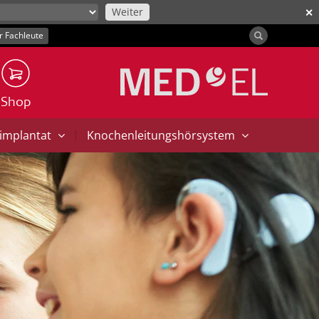
Weiter
✕
r Fachleute
Shop
|
implantat
Knochenleitungshörsystem