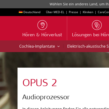
Wählen Sie ein anderes Land, um Ih
Deutschland
Über MED-EL
|
Presse
|
Kliniken
|
CareCen
Hören & Hörverlust
Lösungen bei Hörv
|
Cochlea-Implantate
Elektrisch-akustische 
OPUS 2
Audioprozessor