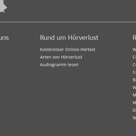
uns
Rund um Hörverlust
Kostenloser Online-Hörtest
W
Arten von Hörverlust
C
Audiogramm lesen
C
C
B
W
M
M
D
W