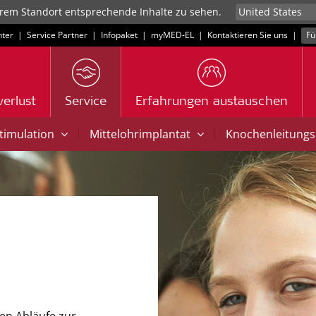
rem Standort entsprechende Inhalte zu sehen.
ter
|
Service Partner
|
Infopaket
|
myMED‑EL
|
Kontaktieren Sie uns
|
Fü
erlust
Service
Erfahrungen austauschen
|
|
Stimulation
Mittelohrimplantat
Knochenleitungs