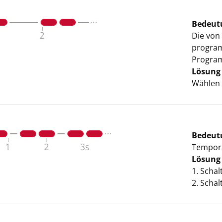
Bedeut
Die von
program
Program
Lösung
Wählen S
Bedeut
Temporä
Lösung
1. Schal
2. Schal