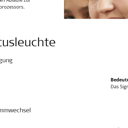
gen Abläufe zur
prozessors.
tusleuchte
igung
Bedeut
Das Sig
ammwechsel