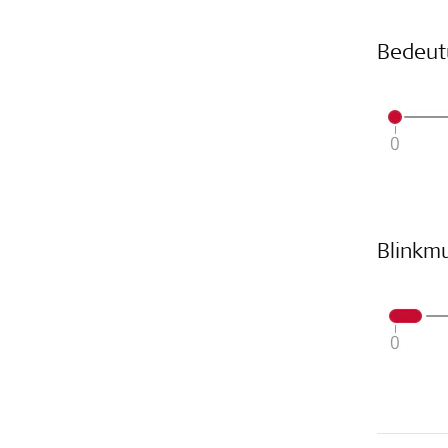
Bedeut
Blinkm