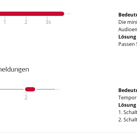
Bedeut
Die min
Audioem
Lösung
Passen S
meldungen
Bedeut
Temporä
Lösung
1. Schal
2. Schal