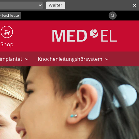
Weiter
✕
r Fachleute
Shop
|
implantat
Knochenleitungshörsystem