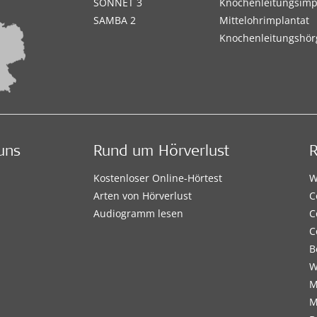
SONNET 3
Knochenleitungsimp
SAMBA 2
Mittelohrimplantat
Knochenleitungshör
uns
Rund um Hörverlust
Kostenloser Online-Hörtest
W
Arten von Hörverlust
C
Audiogramm lesen
C
C
B
W
M
M