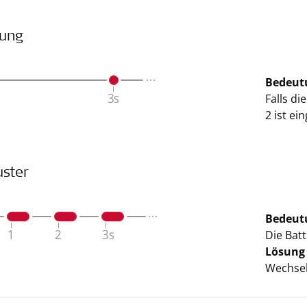
ung
Bedeut
Falls di
2 ist ei
uster
Bedeut
Die Batt
Lösung
Wechseln