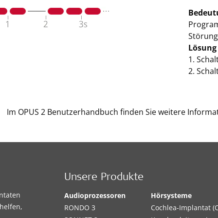
Bedeut
Program
Störung
Lösung
1. Schal
2. Schal
Im OPUS 2 Benutzerhandbuch finden Sie weitere Informa
Unsere Produkte
antaten
Audioprozessoren
Hörsysteme
helfen,
RONDO 3
Cochlea-Implantat (C