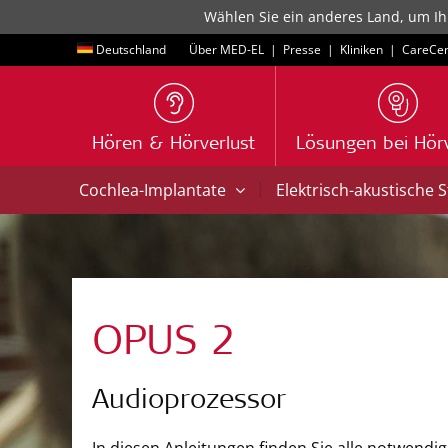
Wählen Sie ein anderes Land, um Ih
Deutschland
Über MED-EL
|
Presse
|
Kliniken
|
CareCen
Hören & Hörverlust
Lösungen bei Hörv
|
Cochlea-Implantate
Elektrisch-akustische 
OPUS 2
Audioprozessor