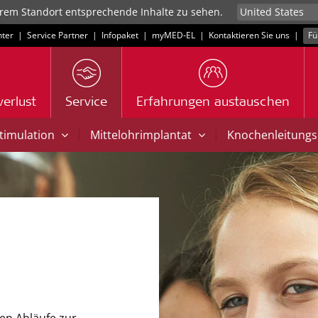
rem Standort entsprechende Inhalte zu sehen.
ter
|
Service Partner
|
Infopaket
|
myMED‑EL
|
Kontaktieren Sie uns
|
Fü
erlust
Service
Erfahrungen austauschen
|
|
Stimulation
Mittelohrimplantat
Knochenleitungs