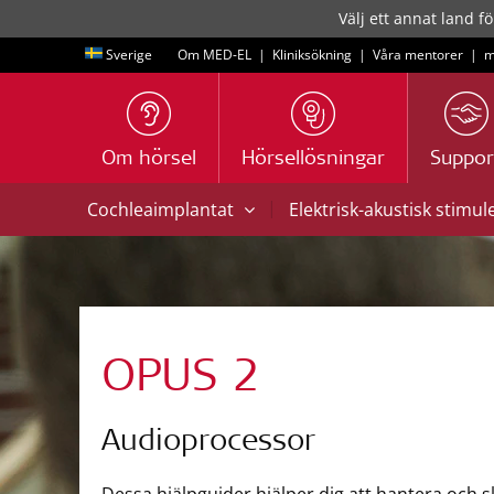
Välj ett annat land fö
Sverige
Om MED-EL
|
Kliniksökning
|
Våra mentorer
|
m
Om hörsel
Hörsellösningar
Suppor
|
Cochleaimplantat
Elektrisk-akustisk stimul
OPUS 2
Audioprocessor