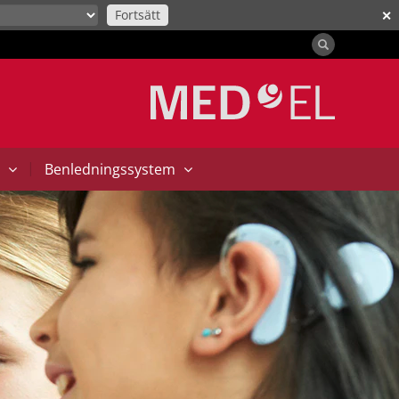
Fortsätt
✕
|
t
Benledningssystem