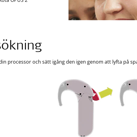
sköta OPUS 2
sökning
din processor och sätt igång den igen genom att lyfta på spa