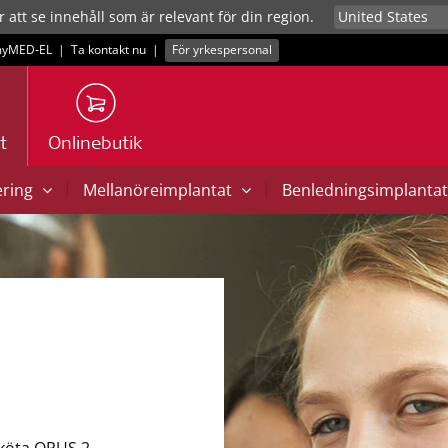
r att se innehåll som är relevant för din region.
yMED‑EL
|
Ta kontakt nu
|
För yrkespersonal
t
Onlinebutik
|
|
ering
Mellanöreimplantat
Benledningsimplanta