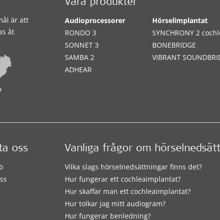
Våra produkter
ål är att
Audioprocessorer
Hörselimplantat
as åt
RONDO 3
SYNCHRONY 2 cochl
SONNET 3
BONEBRIDGE
SAMBA 2
VIBRANT SOUNDBRI
ADHEAR
ta oss
Vanliga frågor om hörselnedsät
b
Vilka slags hörselnedsättningar finns det?
ss
Hur fungerar ett cochleaimplantat?
Hur skaffar man ett cochleaimplantat?
Hur tolkar jag mitt audiogram?
Hur fungerar benledning?