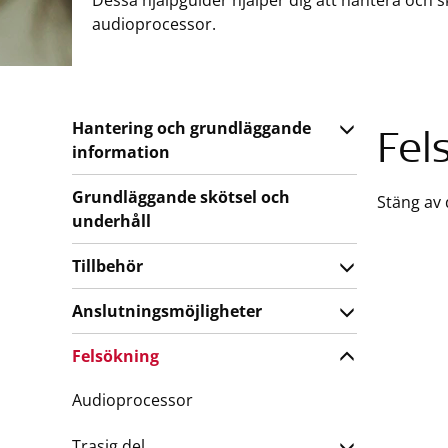
Dessa hjälpguider hjälper dig att hantera och 
audioprocessor.
Hantering och grundläggande
Fel
information
Grundläggande skötsel och
Stäng av 
underhåll
Tillbehör
Anslutningsmöjligheter
Felsökning
Audioprocessor
Trasig del