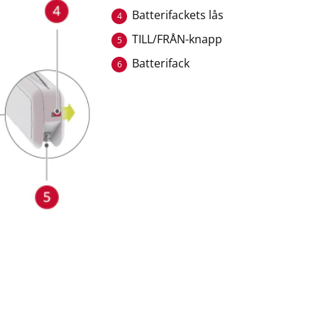
Batterifackets lås
4
TILL/FRÅN-knapp
5
Batterifack
6