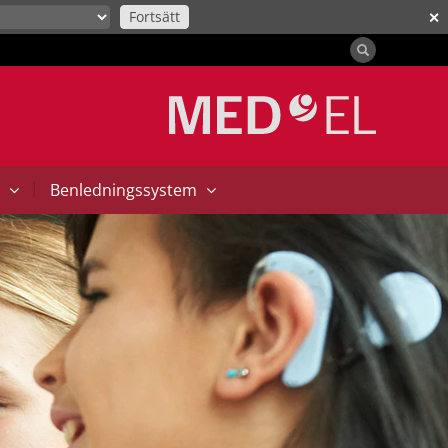
Fortsätt
✕
|
t
Benledningssystem