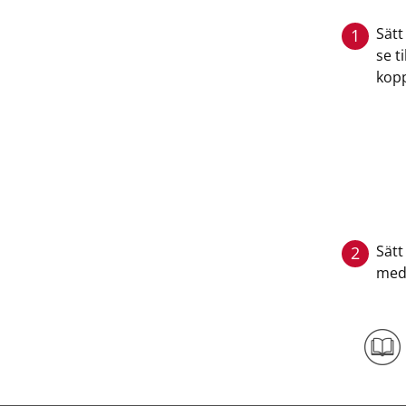
Sätt
1
se t
kopp
Sätt
2
medf