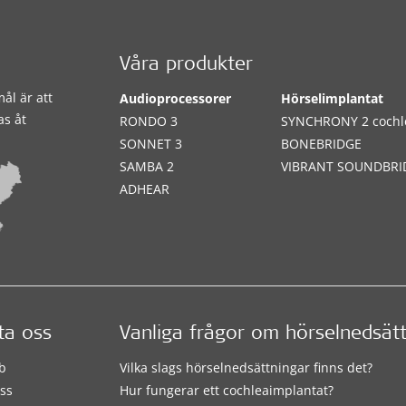
Våra produkter
ål är att
Audioprocessorer
Hörselimplantat
as åt
RONDO 3
SYNCHRONY 2 cochl
SONNET 3
BONEBRIDGE
SAMBA 2
VIBRANT SOUNDBRI
ADHEAR
ta oss
Vanliga frågor om hörselnedsät
b
Vilka slags hörselnedsättningar finns det?
ss
Hur fungerar ett cochleaimplantat?