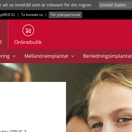
r att se innehåll som är relevant för din region.
yMED‑EL
|
Ta kontakt nu
|
För yrkespersonal
t
Onlinebutik
|
|
ering
Mellanöreimplantat
Benledningsimplanta