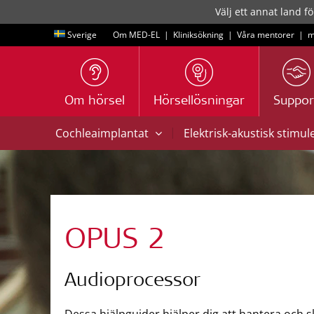
Välj ett annat land fö
Sverige
Om MED-EL
|
Kliniksökning
|
Våra mentorer
|
m
Om hörsel
Hörsellösningar
Suppor
|
Cochleaimplantat
Elektrisk-akustisk stimul
OPUS 2
Audioprocessor