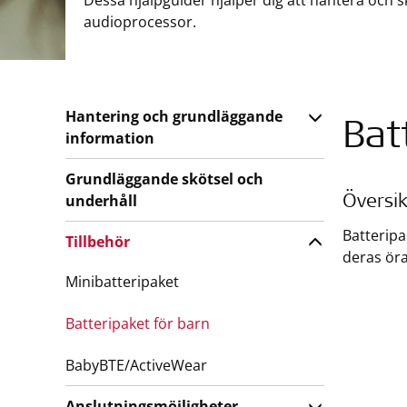
Dessa hjälpguider hjälper dig att hantera och 
audioprocessor.
Hantering och grundläggande
Bat
information
Grundläggande skötsel och
underhåll
Översik
Batteripa
Tillbehör
deras öra
Minibatteripaket
Batteripaket för barn
BabyBTE/ActiveWear
Anslutningsmöjligheter