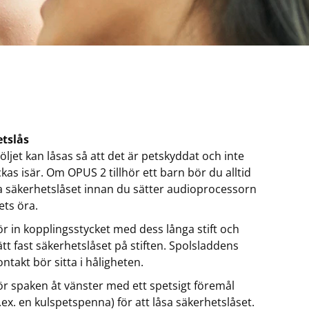
tslås
öljet kan låsas så att det är petskyddat och inte
kas isär. Om OPUS 2 tillhör ett barn bör du alltid
 säkerhetslåset innan du sätter audioprocessorn
ets öra.
ör in kopplingsstycket med dess långa stift och
ätt fast säkerhetslåset på stiften. Spolsladdens
ontakt bör sitta i håligheten.
ör spaken åt vänster med ett spetsigt föremål
t.ex. en kulspetspenna) för att låsa säkerhetslåset.