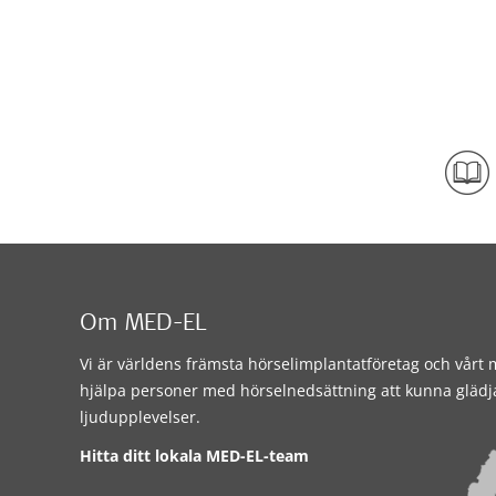
Om MED-EL
Vi är världens främsta hörselimplantatföretag och vårt m
hjälpa personer med hörselnedsättning att kunna glädj
ljudupplevelser.
Hitta ditt lokala MED-EL-team