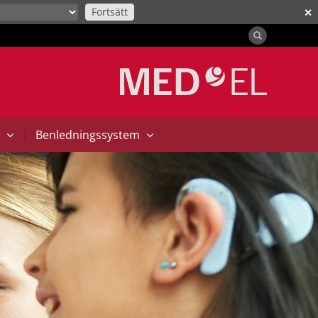
Fortsätt
✕
|
t
Benledningssystem