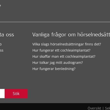
ta oss
Vanliga frågor om hörselnedsät
b
Vilka slags hörselnedsättningar finns det?
ss
Hur fungerar ett cochleaimplantat?
Hur skaffar man ett cochleaimplantat?
Hur tolkar jag mitt audiogram?
Hur fungerar benledning?
Sök
Översikt
|
Se