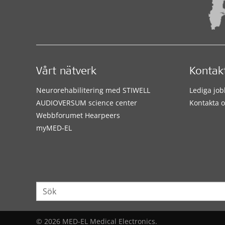
Vårt nätverk
Kontak
Neurorehabilitering med STIWELL
Lediga job
AUDIOVERSUM science center
Kontakta o
Webbforumet Hearpeers
myMED‑EL
© 2026 MED-EL Medical Electronics.