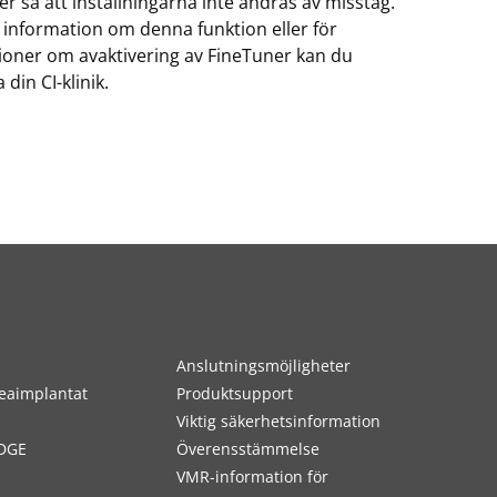
r så att inställningarna inte ändras av misstag.
 information om denna funktion eller för
tioner om avaktivering av FineTuner kan du
 din CI-klinik.
Anslutningsmöjligheter
eaimplantat
Produktsupport
Viktig säkerhetsinformation
DGE
Överensstämmelse
VMR-information för