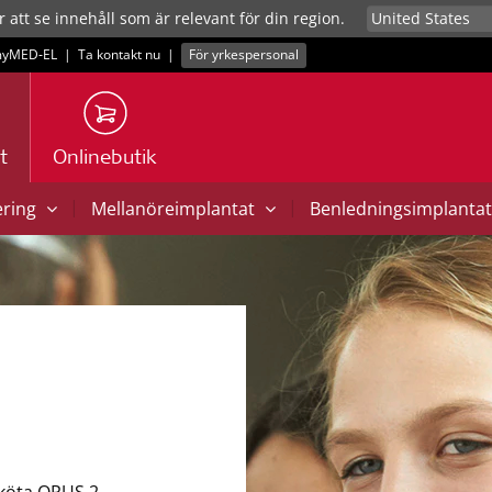
r att se innehåll som är relevant för din region.
yMED‑EL
|
Ta kontakt nu
|
För yrkespersonal
t
Onlinebutik
|
|
ering
Mellanöreimplantat
Benledningsimplanta