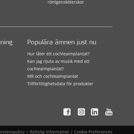
röntgensköterskor
tning
Populära ämnen just nu
Hur låter ett cochleaimplantat?
Kan jag njuta av musik med ett
cochleaimplantat?
MR och cochleaimplantat
Tillförlitlighetsdata för produkter
kretesspolicy
|
Rättslig information
|
Cookie Preferences