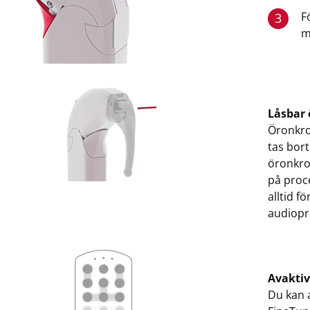
F
3
m
Låsbar
Öronkrok
tas bort
öronkrok
på proc
alltid f
audiopr
Avaktiv
Du kan 