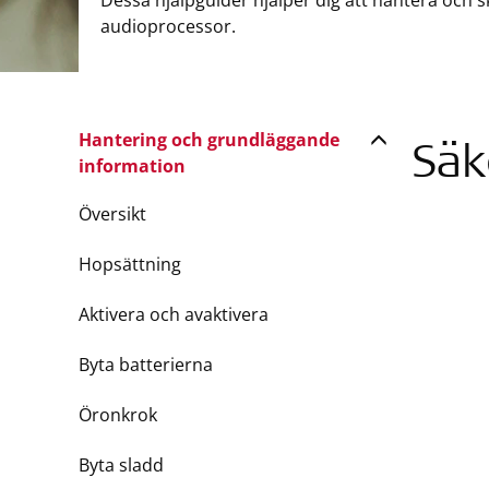
Dessa hjälpguider hjälper dig att hantera och 
audioprocessor.
Hantering och grundläggande
Säk
information
Översikt
Hopsättning
Aktivera och avaktivera
Byta batterierna
Öronkrok
Byta sladd