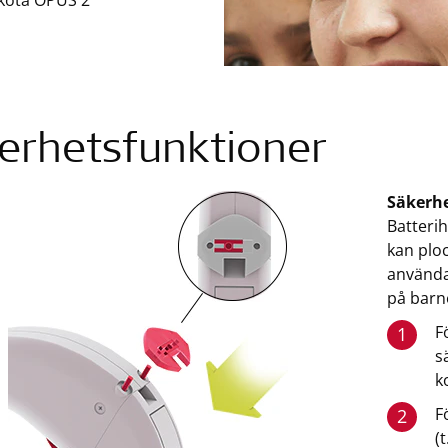
sköta OPUS 2
erhetsfunktioner
Säkerhe
Batterih
kan ploc
använda
på barn
F
1
s
k
F
2
(