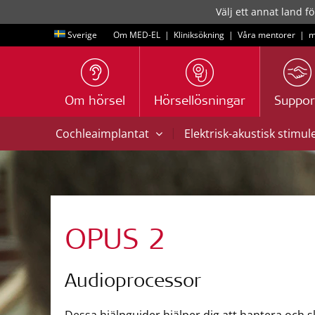
Välj ett annat land fö
Sverige
Om MED-EL
|
Kliniksökning
|
Våra mentorer
|
m
Om hörsel
Hörsellösningar
Suppor
|
Cochleaimplantat
Elektrisk-akustisk stimul
OPUS 2
Audioprocessor