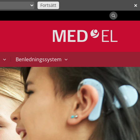
Fortsätt
✕
|
t
Benledningssystem