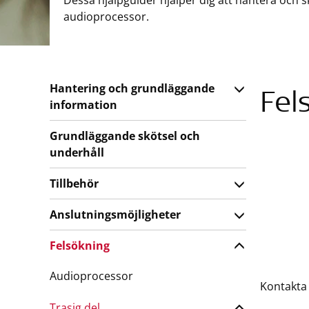
Dessa hjälpguider hjälper dig att hantera och 
audioprocessor.
Hantering och grundläggande
Fel
information
Grundläggande skötsel och
underhåll
Tillbehör
Anslutningsmöjligheter
Felsökning
Audioprocessor
Kontakta 
Trasig del