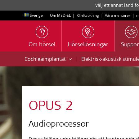
Välj ett annat land fö
Sverige
Om MED-EL
|
Kliniksökning
|
Våra mentorer
|
m
Om hörsel
Hörsellösningar
Suppor
|
Cochleaimplantat
Elektrisk-akustisk stimul
OPUS 2
Audioprocessor