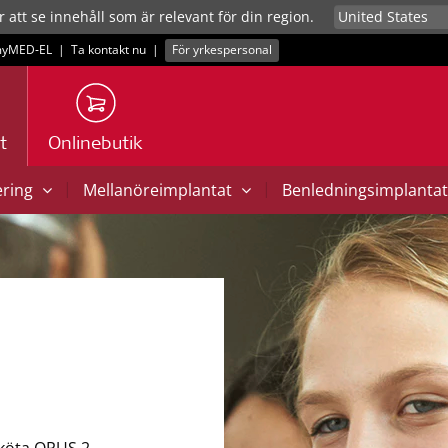
r att se innehåll som är relevant för din region.
yMED‑EL
|
Ta kontakt nu
|
För yrkespersonal
t
Onlinebutik
|
|
ering
Mellanöreimplantat
Benledningsimplanta