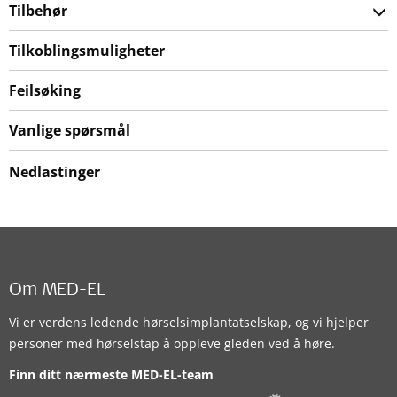
Tilbehør
Tilkoblingsmuligheter
Feilsøking
Vanlige spørsmål
Nedlastinger
Om MED-EL
Vi er verdens ledende hørselsimplantatselskap, og vi hjelper
personer med hørselstap å oppleve gleden ved å høre.
Finn ditt nærmeste MED-EL-team