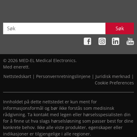
Søk
© 2026 MED-EL Medical Electronics.
Med enerett.
Nettstedskart
|
Personvernretningslinjene
|
Juridisk merknad
|
Cookie Preferences
Innholdet på dette nettstedet er kun ment for
informasjonsformål og bør ikke forstås som medisinsk
rådgivning. Ta kontakt med legen eller hørselsspesialisten din
for å finne ut hva slags hørselsløsning som passer best for dine
konkrete behov. Ikke alle viste produkter, egenskaper eller
indikasjoner er tilgjengelige i alle regioner.