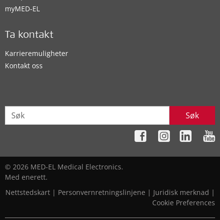
myMED‑EL
Ta kontakt
Karrieremuligheter
Kontakt oss
Søk
© 2026 MED-EL Medical Electronics.
Med enerett.
Nettstedskart
|
Personvernretningslinjene
|
Juridisk merknad
|
Cookie Preferences