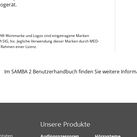
ogerät.
h
® Wortmarke und Logos sind eingetragene Marken
h
SIG, Inc. Jegliche Verwendung dieser Marken durch MED-
m Rahmen einer Lizenz.
Im SAMBA 2 Benutzerhandbuch finden Sie weitere Inform
Unsere Produkte
antaten
Audioprozessoren
Hörsysteme