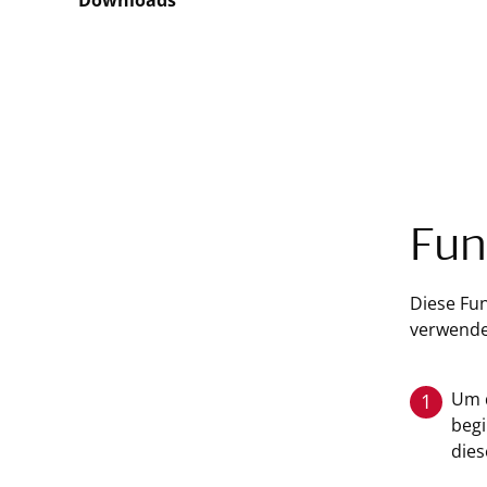
Downloads
Fun
Diese Fu
verwende
Um 
1
begi
dies