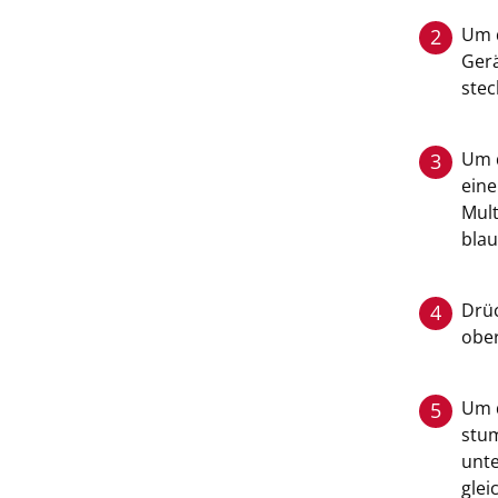
Um 
2
Ger
stec
Um 
3
ein
Mult
blau
Drüc
4
ober
Um d
5
stum
unte
glei