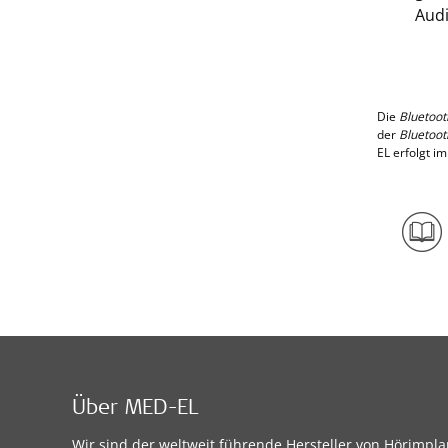
Audi
Die
Bluetoot
der
Bluetoot
EL erfolgt i
Über MED-EL
Wir sind der weltweit führende Hersteller von Hörimpl