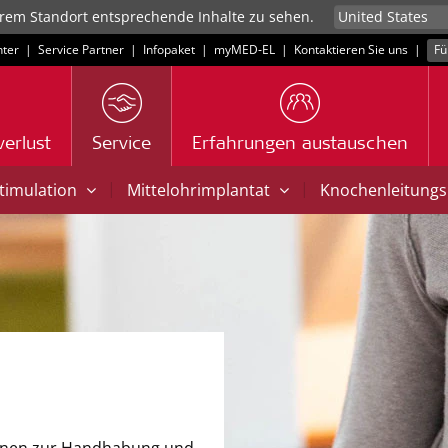
rem Standort entsprechende Inhalte zu sehen.
ter
|
Service Partner
|
Infopaket
|
myMED‑EL
|
Kontaktieren Sie uns
|
Fü
erlust
Service
Erfahrungen austauschen
|
|
Stimulation
Mittelohrimplantat
Knochenleitungs