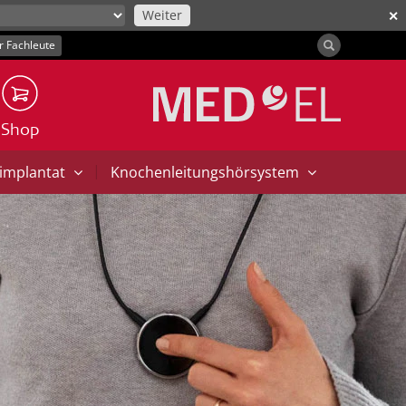
Weiter
✕
r Fachleute
Shop
|
implantat
Knochenleitungshörsystem