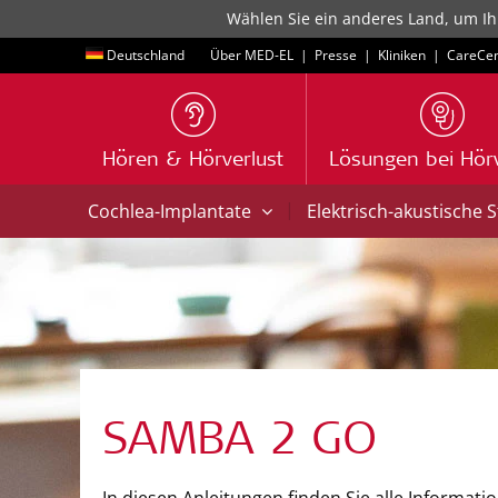
Wählen Sie ein anderes Land, um Ih
Deutschland
Über MED-EL
|
Presse
|
Kliniken
|
CareCen
Hören & Hörverlust
Lösungen bei Hörv
|
Cochlea-Implantate
Elektrisch-akustische 
SAMBA 2 GO