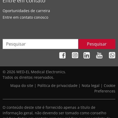
Entre em contato
Oportunidades de carreira
Entre em contato conosco
Pesquisar
© 2026 MED-EL Medical Electronics.
Todos os direitos reservados.
Mapa do site
|
Política de privacidade
|
Nota legal
|
Cookie
Preferences
O conteúdo deste site é fornecido apenas a título de
informação geral, não devendo ser tomado como conselho