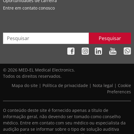
Oportunidades de carreira
Entre em contato conosco
Pesquisar
© 2026 MED-EL Medical Electronics.
Todos os direitos reservados.
Mapa do site
|
Política de privacidade
|
Nota legal
|
Cookie
Preferences
O conteúdo deste site é fornecido apenas a título de
informação geral, não devendo ser tomado como conselho
médico. Entre em contato com seu médico ou especialista da
audição para se informar sobre o tipo de solução auditiva