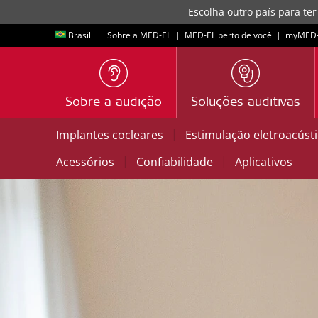
Escolha outro país para ter
Brasil
Sobre a MED-EL
|
MED-EL perto de você
|
myMED‑
Sobre a audição
Soluções auditivas
|
Implantes cocleares
Estimulação eletroacúst
|
|
Acessórios
Confiabilidade
Aplicativos