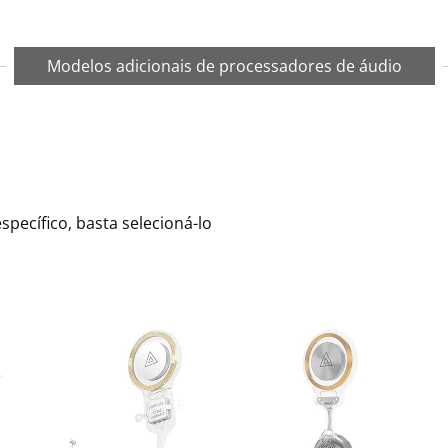
Modelos adicionais de processadores de áudio
pecífico, basta selecioná-lo