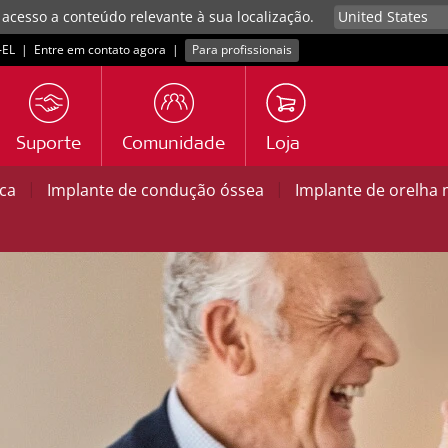
 acesso a conteúdo relevante à sua localização.
EL
|
Entre em contato agora
|
Para profissionais
Suporte
Comunidade
Loja
|
|
ica
Implante de condução óssea
Implante de orelha