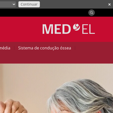
Continuar
✕
|
|
 média
Sistema de condução óssea