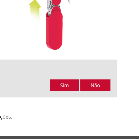
Sim
Não
ções.