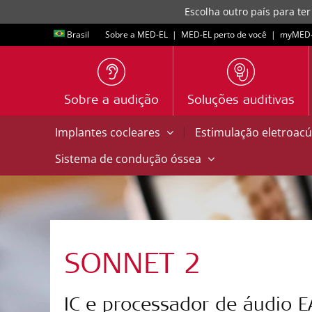
Escolha outro país para ter
Brasil
Sobre a MED-EL
|
MED-EL perto de você
|
myMED‑
Sobre a audição
Soluções auditivas
|
Implantes cocleares
Estimulação eletroacú
Sistema de condução óssea
SONNET 2
IC e processador de áudio E