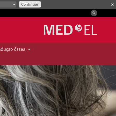
Continuar
✕
|
ndução óssea