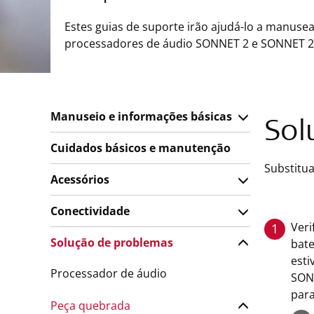
Estes guias de suporte irão ajudá-lo a manusea
processadores de áudio SONNET 2 e SONNET 2
Manuseio e informações básicas
Sol
Cuidados básicos e manutenção
Substitu
Acessórios
Conectividade
Veri
1
Solução de problemas
bate
esti
Processador de áudio
SONN
para
Peça quebrada