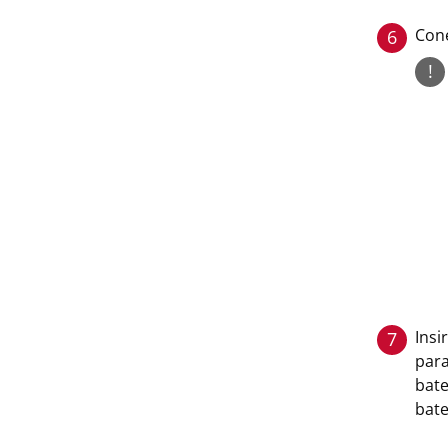
Cone
6
!
Insi
7
para
bate
bate