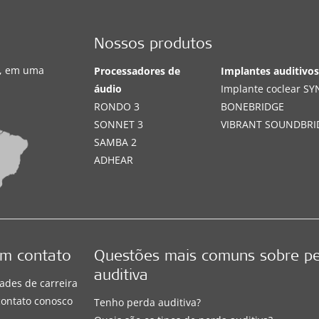
Nossos produtos
s, em uma
Processadores de
Implantes auditivo
áudio
Implante coclear S
RONDO 3
BONEBRIDGE
SONNET 3
VIBRANT SOUNDBRI
SAMBA 2
ADHEAR
em contato
Questões mais comuns sobre p
auditiva
ades de carreira
contato conosco
Tenho perda auditiva?