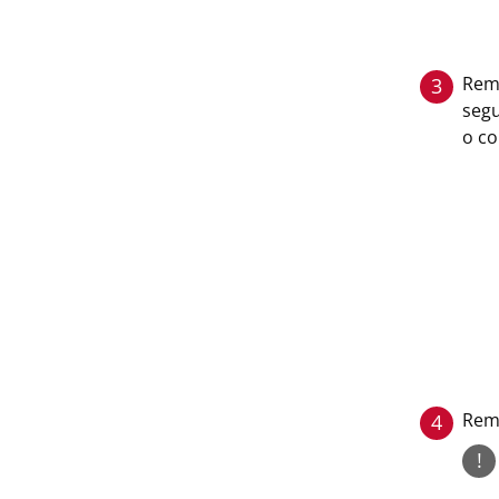
Remo
3
segu
o co
Remo
4
!