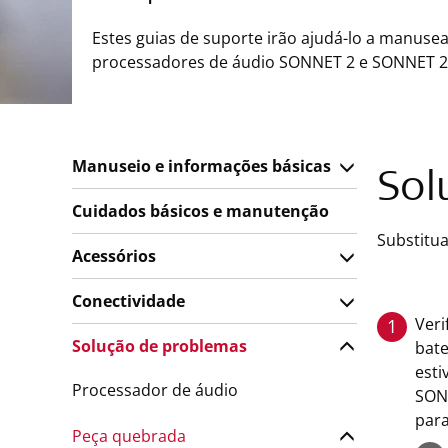
Estes guias de suporte irão ajudá-lo a manusea
processadores de áudio SONNET 2 e SONNET 2
Manuseio e informações básicas
Sol
Cuidados básicos e manutenção
Substitu
Acessórios
Conectividade
Veri
1
Solução de problemas
bate
esti
Processador de áudio
SONN
para
Peça quebrada