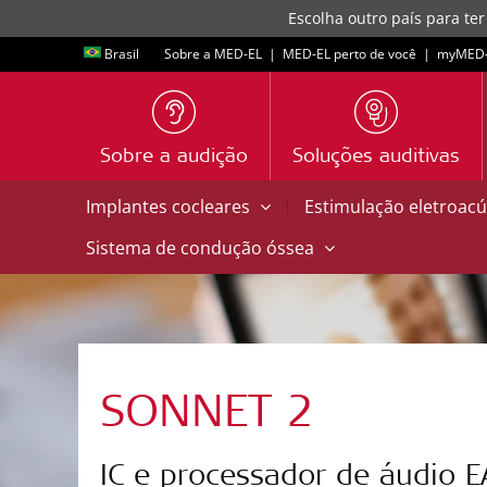
Escolha outro país para ter
Brasil
Sobre a MED-EL
|
MED-EL perto de você
|
myMED‑
Sobre a audição
Soluções auditivas
|
Implantes cocleares
Estimulação eletroacú
Sistema de condução óssea
SONNET 2
IC e processador de áudio E