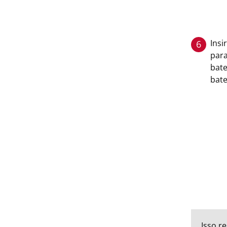
Insi
6
para
bate
bate
Isso r