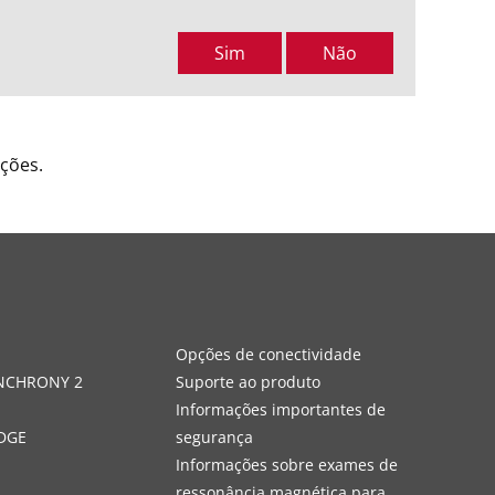
Sim
Não
ções.
s
Opções de conectividade
YNCHRONY 2
Suporte ao produto
Informações importantes de
DGE
segurança
Informações sobre exames de
ressonância magnética para