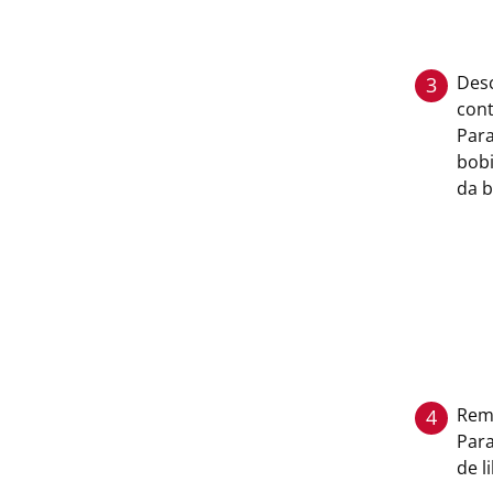
Desc
3
cont
Para
bobi
da b
Rem
4
Para
de l