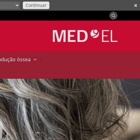
Continuar
✕
|
ndução óssea