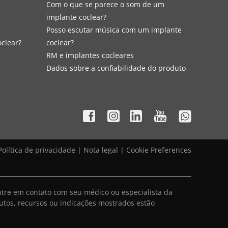
Com o que se parece o som de um
implante coclear?
Posso escutar música com um implante
oclear?
coclear?
RM e implantes cocleares
Dados sobre a confiabilidade do produto
Política de privacidade
|
Nota legal
|
Cookie Preferences
ntre em contato com seu médico ou especialista da
utos, recursos ou indicações mostrados estão