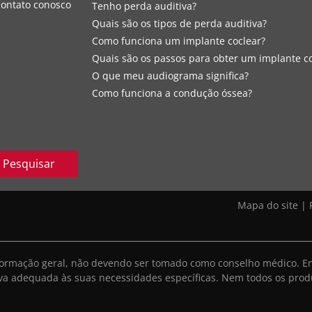
contato conosco
Tenho perda auditiva?
Quais são os tipos de perda auditiva?
Como funciona um implante coclear?
Quais são os passos para obter um implante c
O que meu audiograma significa?
Como funciona a condução óssea?
Pesquisar
Mapa do site
|
informação geral, não devendo ser tomado como conselho médico. E
iva adequada às suas necessidades específicas. Nem todos os prod