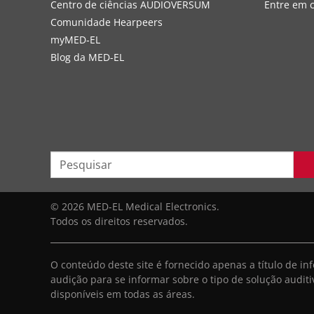
Centro de ciências AUDIOVERSUM
Entre em 
Comunidade Hearpeers
myMED‑EL
Blog da MED-EL
© 2026 MED-EL Medical Electronics.
Todos os direitos reservados.
O conteúdo deste site é fornecido apenas a título de 
audição para se informar sobre o tipo de solução audit
disponíveis em todas as áreas.