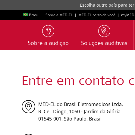
Escolha outro país para ter
Brasil
Sobre a MED-EL
|
MED-EL perto de você
|
myMED‑
Sobre a audição
Soluções auditivas
Entre em contato 
MED-EL do Brasil Eletromedicos Ltda.
R. Cel. Diogo, 1060 - Jardim da Glória
01545-001, São Paulo, Brasil