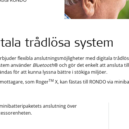
 sköta RONDO
itala trådlösa system
juder flexibla anslutningsmöjligheter med digitala trådlö
stem använder
Bluetooth
® och gör det enkelt att ansluta till
ndas för att kunna lyssna bättre i stökiga miljöer.
TM
 mottagare, som Roger
X, kan fästas till RONDO via miniba
minibatteripaketets anslutning över
cessorenheten.