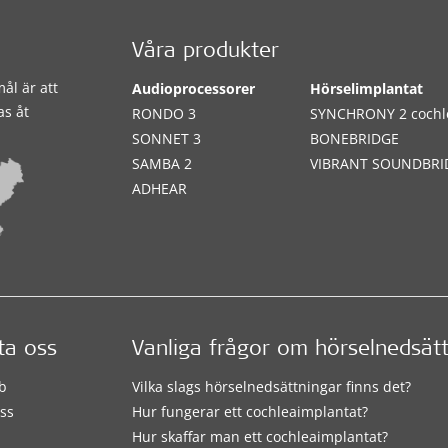
Våra produkter
ål är att
Audioprocessorer
Hörselimplantat
as åt
RONDO 3
SYNCHRONY 2 cochl
SONNET 3
BONEBRIDGE
SAMBA 2
VIBRANT SOUNDBRI
ADHEAR
ta oss
Vanliga frågor om hörselnedsät
b
Vilka slags hörselnedsättningar finns det?
ss
Hur fungerar ett cochleaimplantat?
Hur skaffar man ett cochleaimplantat?