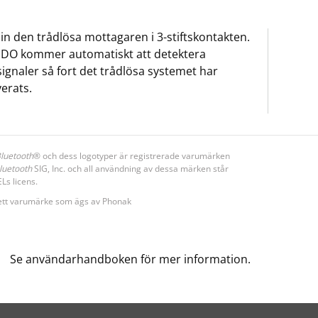
 in den trådlösa mottagaren i 3-stiftskontakten.
DO kommer automatiskt att detektera
signaler så fort det trådlösa systemet har
verats.
luetooth
® och dess logotyper är registrerade varumärken
luetooth
SIG, Inc. och all användning av dessa märken står
s licens.
ett varumärke som ägs av Phonak
Se användarhandboken för mer information.