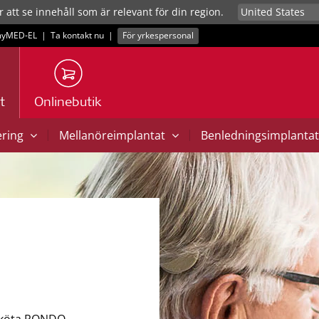
r att se innehåll som är relevant för din region.
yMED‑EL
|
Ta kontakt nu
|
För yrkespersonal
t
Onlinebutik
|
|
ering
Mellanöreimplantat
Benledningsimplanta