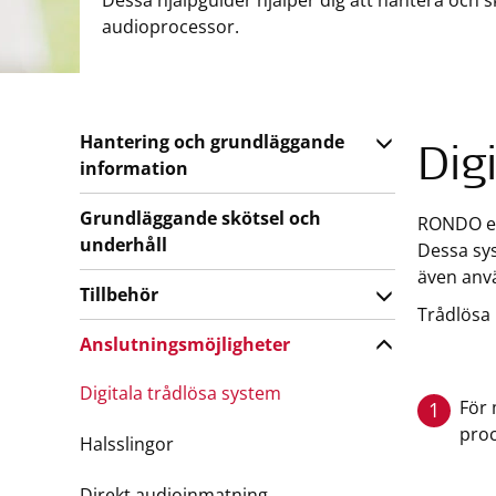
Dessa hjälpguider hjälper dig att hantera och
audioprocessor.
Hantering och grundläggande
Dig
information
Grundläggande skötsel och
RONDO erb
underhåll
Dessa sy
även anvä
Tillbehör
Trådlösa
Anslutningsmöjligheter
Digitala trådlösa system
För 
1
pro
Halsslingor
Direkt audioinmatning