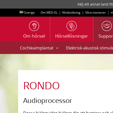
Välj ett annat land fö
Sverige
Om MED-EL
|
Kliniksökning
|
Våra mentorer
|
m
Om hörsel
Hörsellösningar
Suppor
|
Cochleaimplantat
Elektrisk-akustisk stimul
RONDO
Audioprocessor