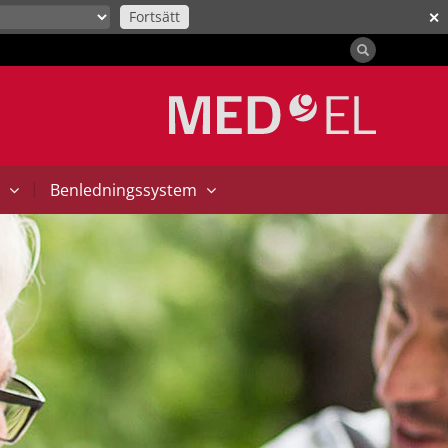
Fortsätt
✕
|
t
Benledningssystem