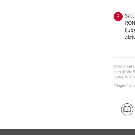
Sätt
3
RON
ljud
akti
Ordmärket B
som tillhör
B
under MED‑EL
*Roger™ är 