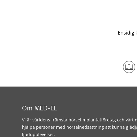
Ensidig 
Om MED-EL
Vi är världens främsta hörselimplantatföretag och vårt m
hjälpa personer med hörselnedsättning att kunna glädj
ljudupplevelser.