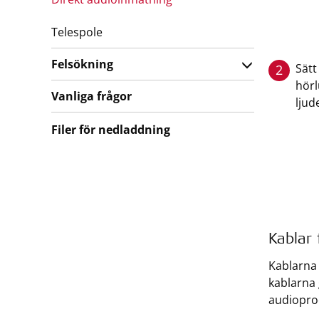
Telespole
Felsökning
Sätt
2
hörl
Vanliga frågor
ljud
Filer för nedladdning
Kablar 
Kablarna 
kablarna 
audioproc