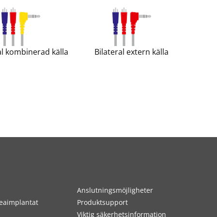
al kombinerad källa
Bilateral extern källa
Anslutningsmöjligheter
eaimplantat
Produktsupport
Viktig säkerhetsinformation