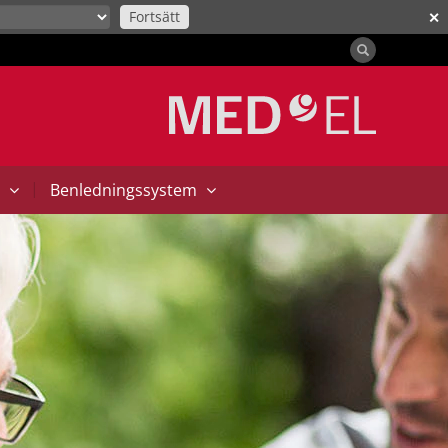
Fortsätt
✕
|
t
Benledningssystem