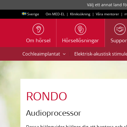
Välj ett annat land fö
Sverige
Om MED-EL
|
Kliniksökning
|
Våra mentorer
|
m
Om hörsel
Hörsellösningar
Suppor
|
Cochleaimplantat
Elektrisk-akustisk stimul
RONDO
Audioprocessor