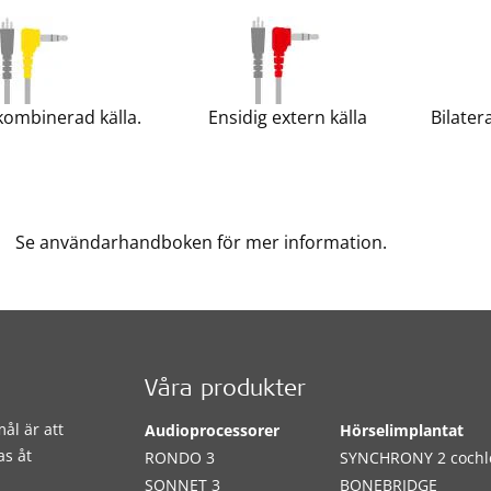
kombinerad källa.
Ensidig extern källa
Bilater
Se användarhandboken för mer information.
Våra produkter
ål är att
Audioprocessorer
Hörselimplantat
as åt
RONDO 3
SYNCHRONY 2 cochl
SONNET 3
BONEBRIDGE