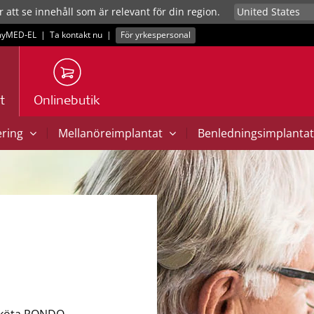
r att se innehåll som är relevant för din region.
yMED‑EL
|
Ta kontakt nu
|
För yrkespersonal
t
Onlinebutik
|
|
ering
Mellanöreimplantat
Benledningsimplanta