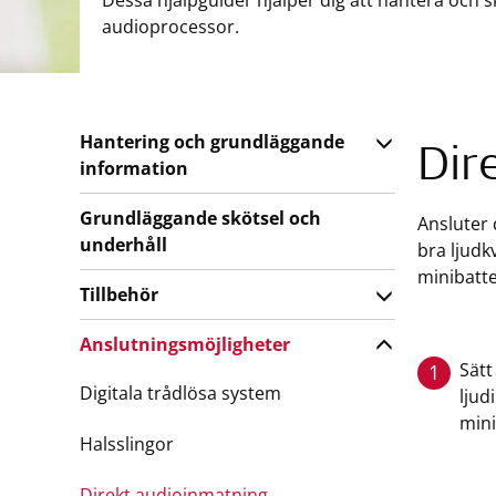
Dessa hjälpguider hjälper dig att hantera och
audioprocessor.
Hantering och grundläggande
Dir
information
Grundläggande skötsel och
Ansluter 
underhåll
bra ljudk
minibatte
Tillbehör
Anslutningsmöjligheter
Sätt
1
Digitala trådlösa system
ljud
mini
Halsslingor
Direkt audioinmatning