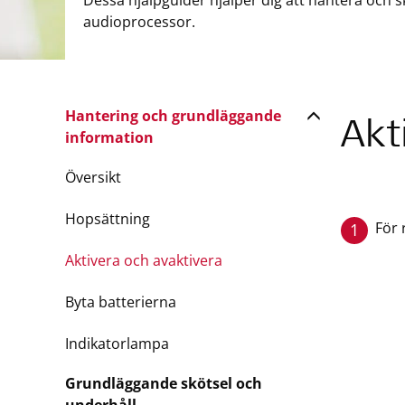
Dessa hjälpguider hjälper dig att hantera och
audioprocessor.
Hantering och grundläggande
Akt
information
Översikt
Hopsättning
För 
1
Aktivera och avaktivera
Byta batterierna
Indikatorlampa
Grundläggande skötsel och