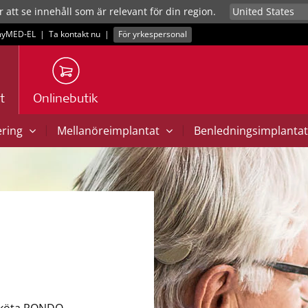
r att se innehåll som är relevant för din region.
yMED‑EL
|
Ta kontakt nu
|
För yrkespersonal
t
Onlinebutik
|
|
ering
Mellanöreimplantat
Benledningsimplanta