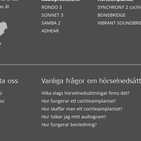
as åt
RONDO 3
SYNCHRONY 2 cochl
SONNET 3
BONEBRIDGE
SAMBA 2
VIBRANT SOUNDBRI
ADHEAR
ta oss
Vanliga frågor om hörselnedsät
b
Vilka slags hörselnedsättningar finns det?
ss
Hur fungerar ett cochleaimplantat?
Hur skaffar man ett cochleaimplantat?
Hur tolkar jag mitt audiogram?
Hur fungerar benledning?