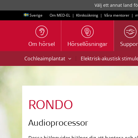
Välj ett annat land fö
Sverige
Om MED-EL
|
Kliniksökning
|
Våra mentorer
|
m
Om hörsel
Hörsellösningar
Suppor
|
Cochleaimplantat
Elektrisk-akustisk stimul
RONDO
Audioprocessor