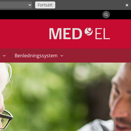
Fortsätt
✕
|
t
Benledningssystem