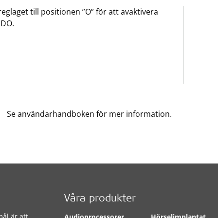
reglaget till positionen ”O” för att avaktivera
DO.
Se användarhandboken för mer information.
Våra produkter
ål är att
Audioprocessorer
Hörselimplantat