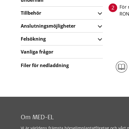
underhåll
För 
2
Tillbehör
RON
Anslutningsmöjligheter
Felsökning
Vanliga frågor
Filer för nedladdning
Om MED-EL
Vi är världens främsta hörselimplantatföretag och vårt m