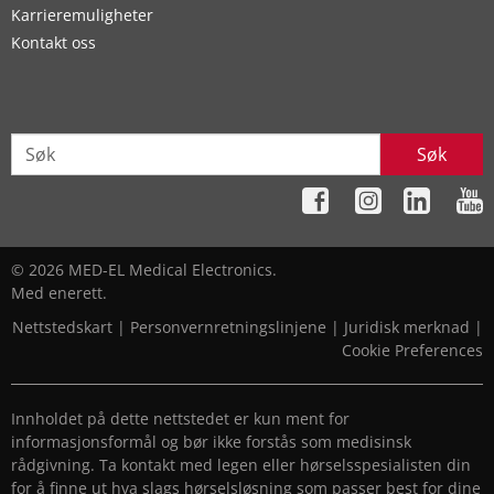
Karrieremuligheter
Kontakt oss
Søk
© 2026 MED-EL Medical Electronics.
Med enerett.
Nettstedskart
|
Personvernretningslinjene
|
Juridisk merknad
|
Cookie Preferences
Innholdet på dette nettstedet er kun ment for
informasjonsformål og bør ikke forstås som medisinsk
rådgivning. Ta kontakt med legen eller hørselsspesialisten din
for å finne ut hva slags hørselsløsning som passer best for dine