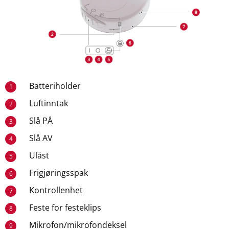
Batteriholder
1
Luftinntak
2
Slå PÅ
3
Slå AV
4
Ulåst
5
Frigjøringsspak
6
Kontrollenhet
7
Feste for festeklips
8
Mikrofon/mikrofondeksel
9