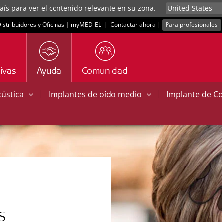
aís para ver el contenido relevante en su zona.
istribuidores y Oficinas
|
myMED‑EL
|
Contactar ahora
|
Para profesionales
ivas
Ayuda
Comunidad
|
|
cústica
Implantes de oído medio
Implante de C
S