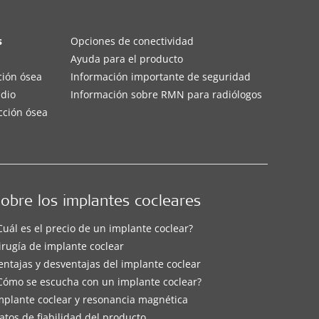
s
Opciones de conectividad
Ayuda para el producto
ción ósea
Información importante de seguridad
edio
Información sobre RMN para radiólogos
cción ósea
obre los implantes cocleares
Cuál es el precio de un implante coclear?
irugía de implante coclear
entajas y desventajas del implante coclear
Cómo se escucha con un implante coclear?
mplante coclear y resonancia magnética
atos de fiabilidad del producto