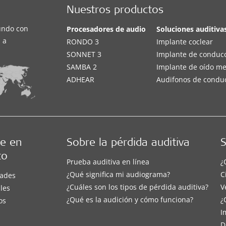
Nuestros productos
undo con
Procesadores de audio
Soluciones auditiva
 a
RONDO 3
Implante coclear
SONNET 3
Implante de conduc
SAMBA 2
Implante de oído m
ADHEAR
Audifonos de condu
e en
Sobre la pérdida auditiva
S
to
Prueba auditiva en línea
¿
¿Qué significa mi audiograma?
C
ades
¿Cuáles son los tipos de pérdida auditiva?
V
les
¿Qué es la audición y cómo funciona?
¿
os
I
D