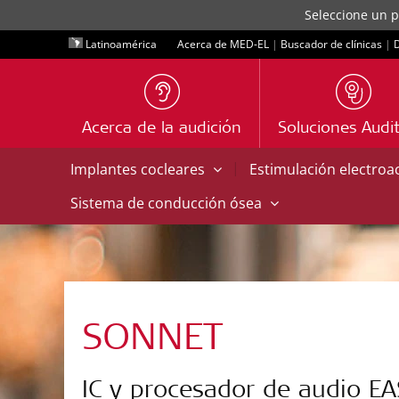
Seleccione un p
Latinoamérica
Acerca de MED-EL
|
Buscador de clínicas
|
D
Acerca de la audición
Soluciones Audit
|
Implantes cocleares
Estimulación electroa
Sistema de conducción ósea
SONNET
IC y procesador de audio EA