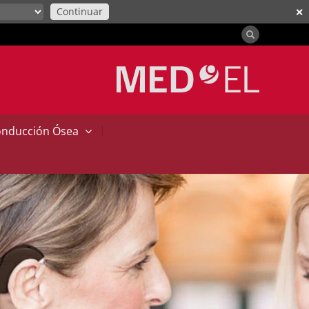
Continuar
✕
|
onducción Ósea