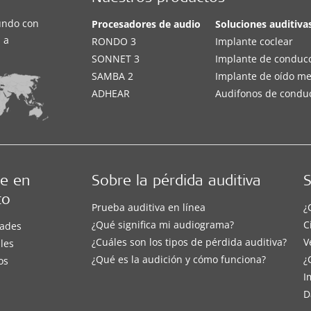
undo con
Procesadores de audio
Soluciones auditiva
 a
RONDO 3
Implante coclear
SONNET 3
Implante de conduc
SAMBA 2
Implante de oído m
ADHEAR
Audifonos de condu
e en
Sobre la pérdida auditiva
S
to
Prueba auditiva en línea
¿
¿Qué significa mi audiograma?
C
ades
¿Cuáles son los tipos de pérdida auditiva?
V
les
¿Qué es la audición y cómo funciona?
¿
os
I
D