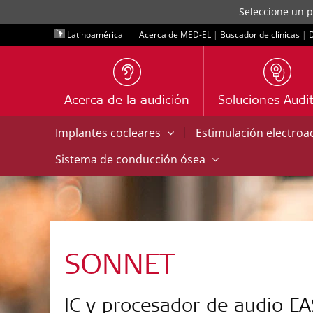
Seleccione un p
Latinoamérica
Acerca de MED-EL
|
Buscador de clínicas
|
D
Acerca de la audición
Soluciones Audit
|
Implantes cocleares
Estimulación electroa
Sistema de conducción ósea
SONNET
IC y procesador de audio EA