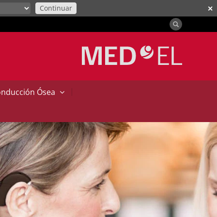
Continuar
✕
|
onducción Ósea