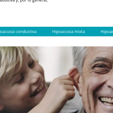
uditiva y, por lo general,
oacusia conductiva
Hipoacusia mixta
Hipoac