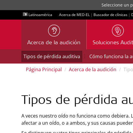
Seleccione un p
Latinoamérica
Acerca de MED-EL
|
Buscador de clínicas
|
D
Acerca de la audición
Soluciones Audit
|
Tipos de pérdida auditiva
Cómo funciona la a
Página Principal
Acerca de la audición
Tipo
Tipos de pérdida au
A veces nuestro oído no funciona como debiera. 
afectar a un oído, o a ambos, y sus causas pueden