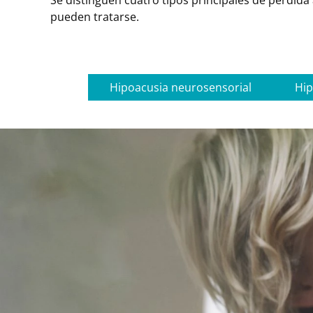
Se distinguen cuatro tipos principales de pérdida a
pueden tratarse.
Hipoacusia neurosensorial
Hip