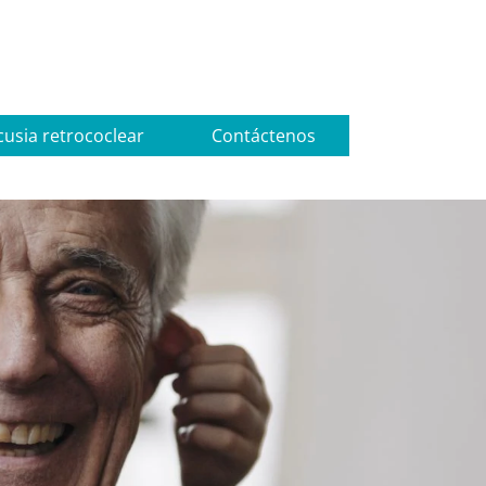
usia retrococlear
Contáctenos