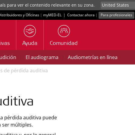
aís para ver el contenido relevante en su zona.
istribuidores y Oficinas
|
myMED‑EL
|
Contactar ahora
|
Para profesionales
ivas
Ayuda
Comunidad
|
|
udición
El audiograma
Audiometrías en línea
s de pérdida auditiva
ditiva
La pérdida auditiva puede
 ser múltiples.