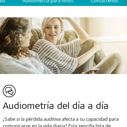
día
Audiometría para niños
Contáctenos
Audiometría del día a día
¿Sabe si la pérdida auditiva afecta a su capacidad para
comunicarse en la vida diaria? Esta sencilla lista de