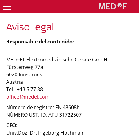
Aviso legal
Responsable del contenido:
MED−EL Elektromedizinische Geräte GmbH
Fürstenweg 77a
6020 Innsbruck
Austria
Tel.: +43 5 77 88
office@medel.com
Número de registro: FN 48608h
NÚMERO UST.-ID: ATU 31722507
CEO:
Univ.Doz. Dr. Ingeborg Hochmair