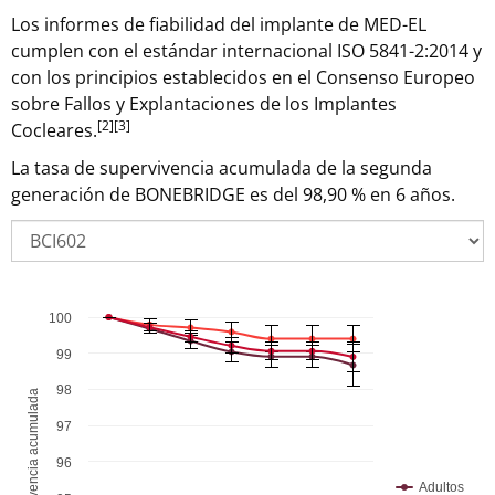
Los informes de fiabilidad del implante de MED-EL
cumplen con el estándar internacional ISO 5841-2:2014 y
con los principios establecidos en el Consenso Europeo
sobre Fallos y Explantaciones de los Implantes
[2]
[3]
Cocleares.
La tasa de supervivencia acumulada de la segunda
generación de BONEBRIDGE es del 98,90 % en 6 años.
100
Chart
Combination chart with 6 data series.
99
The chart has 1 X axis displaying Tiempo en años.
98
The chart has 1 Y axis displaying % Tasa de supervivencia
97
96
Adultos