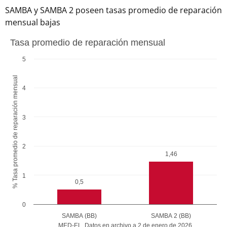
SAMBA y SAMBA 2 poseen tasas promedio de reparación
mensual bajas
Tasa promedio de reparación mensual
Tasa promedio de reparación mensual
Bar chart with 2 bars.
5
The chart has 1 X axis displaying MED-EL, Datos en archivo
% Tasa promedio de reparación mensual
The chart has 1 Y axis displaying undefined. Data ranges fr
4
3
2
1,46
1
0,5
0
SAMBA (BB)
SAMBA 2 (BB)
MED-EL, Datos en archivo a 2 de enero de 2026