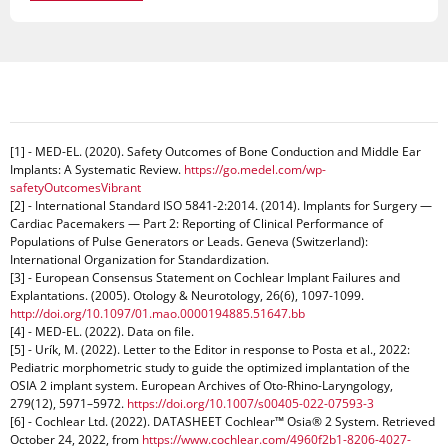
[1] - MED-EL. (2020). Safety Outcomes of Bone Conduction and Middle Ear
Implants: A Systematic Review.
https://go.medel.com/wp-
safetyOutcomesVibrant
[2] - International Standard ISO 5841-2:2014. (2014). Implants for Surgery —
Cardiac Pacemakers — Part 2: Reporting of Clinical Performance of
Populations of Pulse Generators or Leads. Geneva (Switzerland):
International Organization for Standardization.
[3] - European Consensus Statement on Cochlear Implant Failures and
Explantations. (2005). Otology & Neurotology, 26(6), 1097-1099.
http://doi.org/10.1097/01.mao.0000194885.51647.bb
[4] - MED-EL. (2022). Data on file.
[5] - Urík, M. (2022). Letter to the Editor in response to Posta et al., 2022:
Pediatric morphometric study to guide the optimized implantation of the
OSIA 2 implant system. European Archives of Oto-Rhino-Laryngology,
279(12), 5971–5972.
https://doi.org/10.1007/s00405-022-07593-3
[6] - Cochlear Ltd. (2022). DATASHEET Cochlear™ Osia® 2 System. Retrieved
October 24, 2022, from
https://www.cochlear.com/4960f2b1-8206-4027-