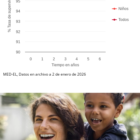
% Tasa de supervivencia acumulada
95
Niños
94
Todos
93
92
91
90
0
1
2
3
4
5
6
Tiempo en años
End of interactive chart.
MED-EL, Datos en archivo a 2 de enero de 2026