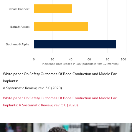
Baha® Connect
Baha® Attract
Sophono® Alpha
0
20
40
60
80
100
Incidence Rate (cases in 100 patients in first 12 months)
End of interactive chart.
White paper On Safety Outcomes Of Bone Conduction and Middle Ear
Implants:
A Systematic Review, rev. 5.0 (2020).
White paper On Safety Outcomes Of Bone Conduction and Middle Ear
Implants: A Systematic Review, rev. 5.0 (2020).