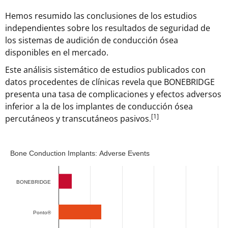
Hemos resumido las conclusiones de los estudios
independientes sobre los resultados de seguridad de
los sistemas de audición de conducción ósea
disponibles en el mercado.
Este análisis sistemático de estudios publicados con
datos procedentes de clínicas revela que BONEBRIDGE
presenta una tasa de complicaciones y efectos adversos
inferior a la de los implantes de conducción ósea
[1]
percutáneos y transcutáneos pasivos.
Bone Conduction Implants: Adverse Events
Bone Conduction Implants: Adverse Events
Bar chart with 2 data series.
The chart has 1 X axis displaying categories.
BONEBRIDGE
The chart has 1 Y axis displaying Incidence Rate (cases in 
Ponto®