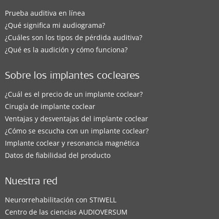
CI System
,
ADHEAR
Prueba auditiva en línea
¿Qué significa mi audiograma?
Detalles de contacto
¿Cuáles son los tipos de pérdida auditiva?
¿Qué es la audición y cómo funciona?
Distribuidor
Sobre los implantes cocleares
¿Cuál es el precio de un implante coclear?
Centro Auditivo Oí2. Panamá
Cirugía de implante coclear
Calle 53 Marbella, PH Royal Center, Sección AC, 3er
Ventajas y desventajas del implante coclear
piso, Oficina 344.
,
Ciudad de Panamá
¿Cómo se escucha con un implante coclear?
Implante coclear y resonancia magnética
Soluciones auditivas compatibles:
Datos de fiabilidad del producto
BONEBRIDGE
,
VIBRANT SOUNDBRIDGE
,
EAS System
,
CI System
,
ADHEAR
Nuestra red
Detalles de contacto
Neurorrehabilitación con STIWELL
Centro de las ciencias AUDIOVERSUM