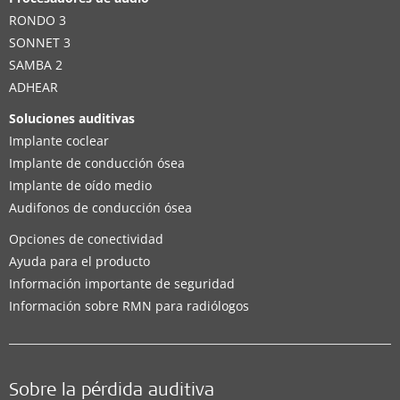
RONDO 3
Calle 84 No. 19A - 20
,
Bogotá D.C.
SONNET 3
Soluciones auditivas compatibles:
SAMBA 2
BONEBRIDGE
,
VIBRANT SOUNDBRIDGE
,
EAS System
,
ADHEAR
CI System
,
ADHEAR
,
ABI System
Soluciones auditivas
Implante coclear
Detalles de contacto
Implante de conducción ósea
Implante de oído medio
Audifonos de conducción ósea
Distribuidor
Opciones de conectividad
Ayuda para el producto
Audiotec. Bolivia
Información importante de seguridad
Información sobre RMN para radiólogos
Calle Lanza 683. Edificio Constitución, PB, Local 4
,
Cochabamba
Soluciones auditivas compatibles:
BONEBRIDGE
,
VIBRANT SOUNDBRIDGE
,
EAS System
,
Sobre la pérdida auditiva