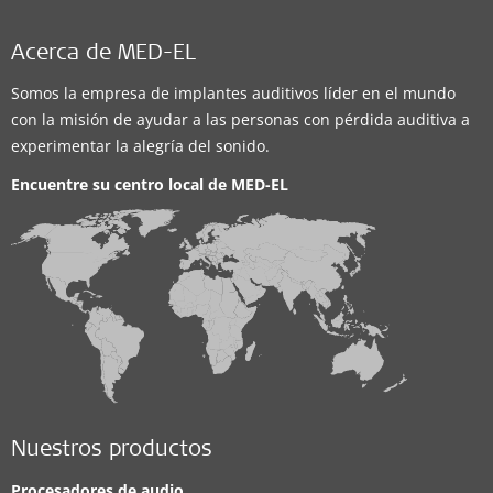
Distribuidor
Acerca de MED-EL
Salud Auditiva SAUDEC Cia. Ecuador
Somos la empresa de implantes auditivos líder en el mundo
con la misión de ayudar a las personas con pérdida auditiva a
Av. Amazonas y Guayas esquina, edificio Torre Centre
experimentar la alegría del sonido.
local 3, PB (diagonal al Centro de Exposiciones Quito).
,
Quito
Encuentre su centro local de
MED-EL
Soluciones auditivas compatibles:
BONEBRIDGE
,
VIBRANT SOUNDBRIDGE
,
CI System
,
ADHEAR
,
ABI System
Detalles de contacto
Distribuidor
Nuestros productos
Disortho Colombia S.A.
Procesadores de audio