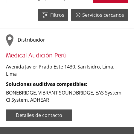
Filtros
Servicios cercanos
4
Distribuidor
Medical Audición Perú
7
Avenida Javier Prado Este 1430. San Isidro, Lima.
,
Lima
Soluciones auditivas compatibles:
BONEBRIDGE
,
VIBRANT SOUNDBRIDGE
,
EAS System
,
CI System
,
ADHEAR
Detalles de contacto
Leaflet
| ©
OpenStreetMap
contributors ©
CARTO