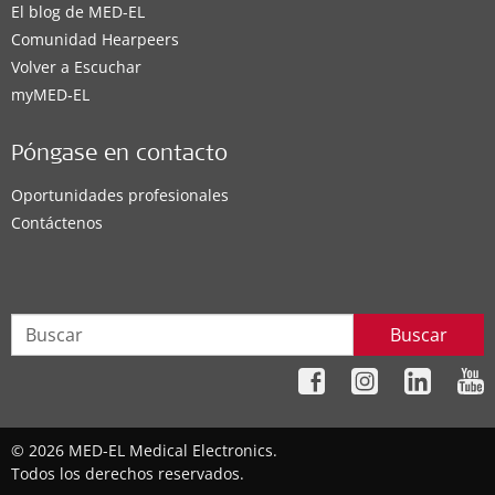
El blog de MED-EL
Comunidad Hearpeers
Distribuidor
Volver a Escuchar
myMED‑EL
Laboratorios J.R Sánchez S.A. Costa Rica
Av. 10 – 12, calle 29, casa No. 1075. Barrio Fco. Peralta
,
Póngase en contacto
San José
Oportunidades profesionales
Soluciones auditivas compatibles:
Contáctenos
BONEBRIDGE
,
VIBRANT SOUNDBRIDGE
,
EAS System
,
CI System
,
ADHEAR
Detalles de contacto
Buscar
Oficina MED-EL
© 2026 MED-EL Medical Electronics.
Todos los derechos reservados.
MED-EL Latinoamérica. Oficina Tucumán -