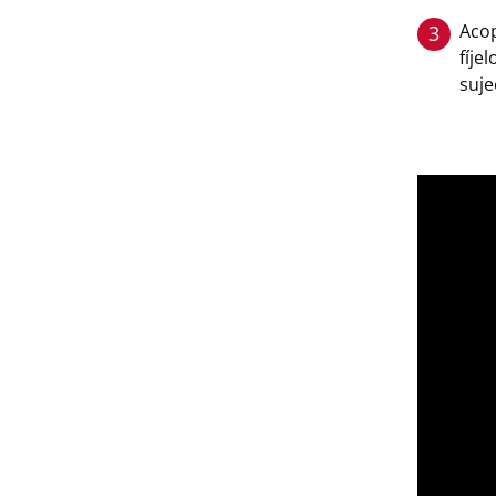
Acop
3
fíje
suje