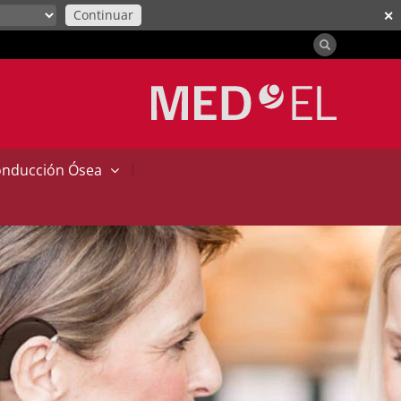
Continuar
✕
|
onducción Ósea