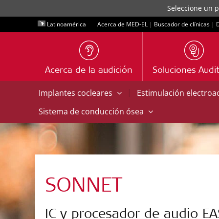
Seleccione un p
Latinoamérica
Acerca de MED-EL
|
Buscador de clínicas
|
D
Acerca de la audición
Soluciones Audit
|
Implantes cocleares
Estimulación electroa
Sistema de conducción ósea
SONNET
IC y procesador de audio EA