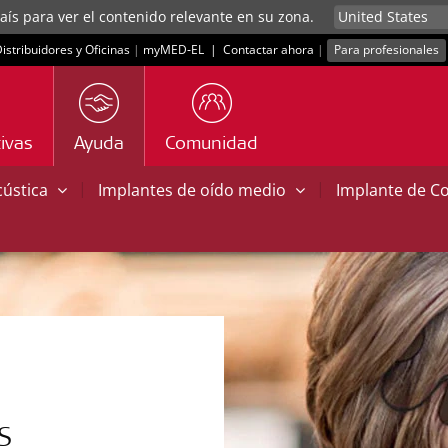
aís para ver el contenido relevante en su zona.
istribuidores y Oficinas
|
myMED‑EL
|
Contactar ahora
|
Para profesionales
ivas
Ayuda
Comunidad
|
|
cústica
Implantes de oído medio
Implante de C
S