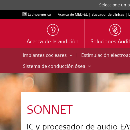
Seleccione un p
Latinoamérica
Acerca de MED-EL
|
Buscador de clínicas
|
D
Acerca de la audición
Soluciones Audit
|
Implantes cocleares
Estimulación electroa
Sistema de conducción ósea
SONNET
IC y procesador de audio EA