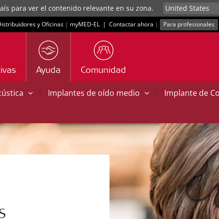
aís para ver el contenido relevante en su zona.
istribuidores y Oficinas
|
myMED‑EL
|
Contactar ahora
|
Para profesionales
ivas
Ayuda
Comunidad
|
|
cústica
Implantes de oído medio
Implante de C
S