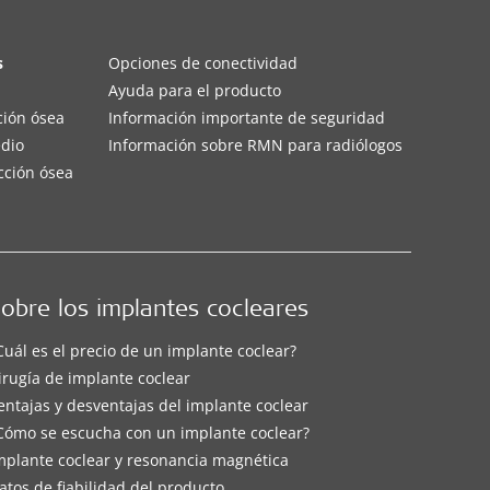
s
Opciones de conectividad
Ayuda para el producto
ción ósea
Información importante de seguridad
edio
Información sobre RMN para radiólogos
cción ósea
obre los implantes cocleares
Cuál es el precio de un implante coclear?
irugía de implante coclear
entajas y desventajas del implante coclear
Cómo se escucha con un implante coclear?
mplante coclear y resonancia magnética
atos de fiabilidad del producto