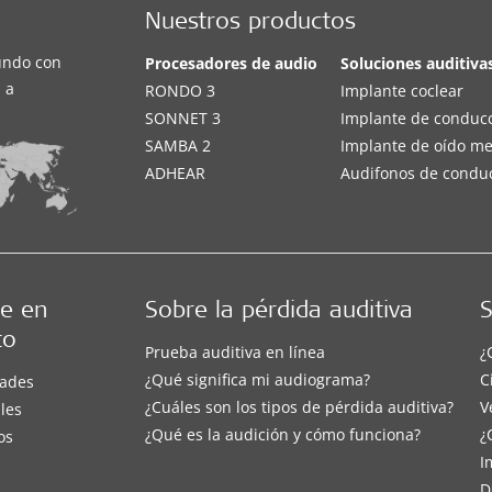
Nuestros productos
undo con
Procesadores de audio
Soluciones auditiva
 a
RONDO 3
Implante coclear
SONNET 3
Implante de conduc
SAMBA 2
Implante de oído m
ADHEAR
Audifonos de condu
e en
Sobre la pérdida auditiva
S
to
Prueba auditiva en línea
¿
¿Qué significa mi audiograma?
C
ades
¿Cuáles son los tipos de pérdida auditiva?
V
les
¿Qué es la audición y cómo funciona?
¿
os
I
D