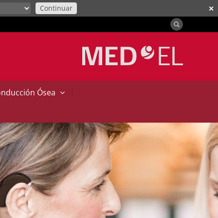
Continuar
✕
|
onducción Ósea