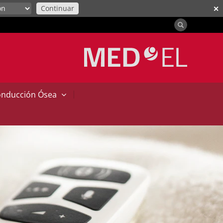
Continuar
✕
|
onducción Ósea