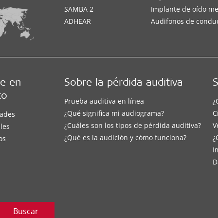
SAMBA 2
Implante de oído m
ADHEAR
Audifonos de condu
e en
Sobre la pérdida auditiva
S
to
Prueba auditiva en línea
¿
¿Qué significa mi audiograma?
C
ades
¿Cuáles son los tipos de pérdida auditiva?
V
les
¿Qué es la audición y cómo funciona?
¿
os
I
D
Buscar