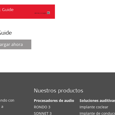
Guide
argar ahora
Nuestros productos
undo con
Procesadores de audio
Soluciones auditiva
 a
RONDO 3
Implante coclear
SONNET 3
Implante de conduc