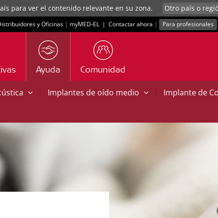
aís para ver el contenido relevante en su zona.
istribuidores y Oficinas
|
myMED‑EL
|
Contactar ahora
|
Para profesionales
ivas
Ayuda
Comunidad
|
|
cústica
Implantes de oído medio
Implante de C