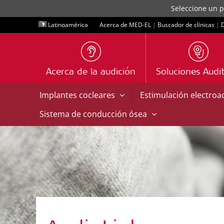
Seleccione un p
Latinoamérica
Acerca de MED-EL
|
Buscador de clínicas
|
D
Acerca de la audición
Soluciones Audit
|
Implantes cocleares
Estimulación electroa
Sistema de conducción ósea