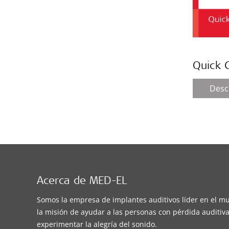
Quick 
Desc
Acerca de MED-EL
Somos la empresa de implantes auditivos líder en el m
la misión de ayudar a las personas con pérdida auditiva
experimentar la alegría del sonido.