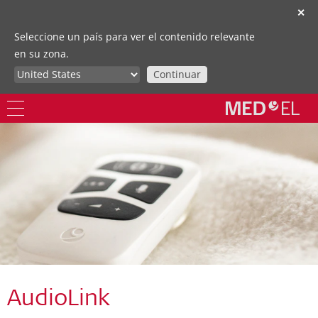
✕
Seleccione un país para ver el contenido relevante
en su zona.
Continuar
AudioLink