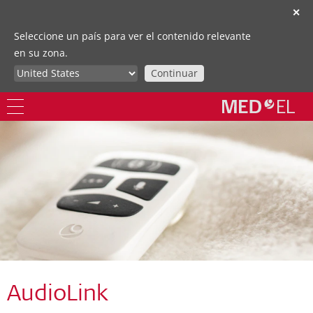
✕
Seleccione un país para ver el contenido relevante
en su zona.
Continuar
AudioLink