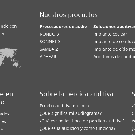
Nuestros productos
undo con
Procesadores de audio
Soluciones auditiva
 a
RONDO 3
Implante coclear
SONNET 3
Implante de conduc
SAMBA 2
Implante de oído m
ADHEAR
Audifonos de condu
e en
Sobre la pérdida auditiva
S
to
Prueba auditiva en línea
¿
¿Qué significa mi audiograma?
C
ades
¿Cuáles son los tipos de pérdida auditiva?
V
les
¿Qué es la audición y cómo funciona?
¿
os