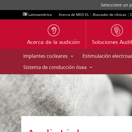
Seleccione un p
Latinoamérica
Acerca de MED-EL
|
Buscador de clínicas
|
D
Acerca de la audición
Soluciones Audit
|
Implantes cocleares
Estimulación electroa
Sistema de conducción ósea