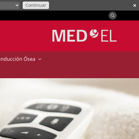
Continuar
✕
|
onducción Ósea