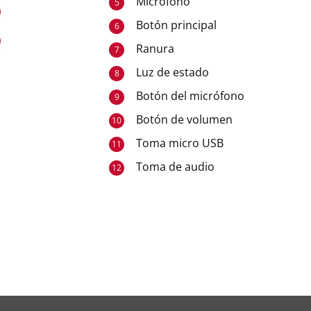
Micrófono
5
Botón principal
6
Ranura
7
Luz de estado
8
Botón del micrófono
9
Botón de volumen
10
Toma micro USB
11
Toma de audio
12