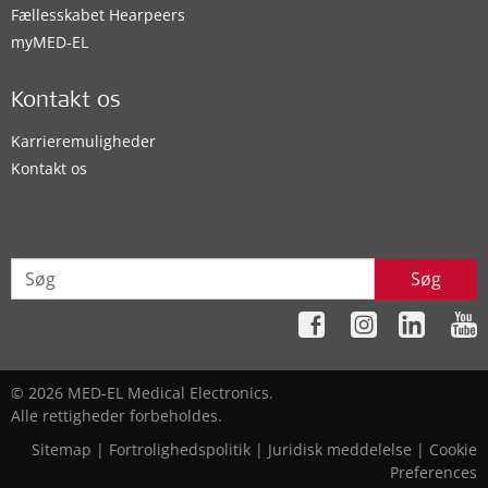
Fællesskabet Hearpeers
myMED‑EL
Kontakt os
Karrieremuligheder
Kontakt os
Søg
© 2026 MED-EL Medical Electronics.
Alle rettigheder forbeholdes.
Sitemap
|
Fortrolighedspolitik
|
Juridisk meddelelse
|
Cookie
Preferences