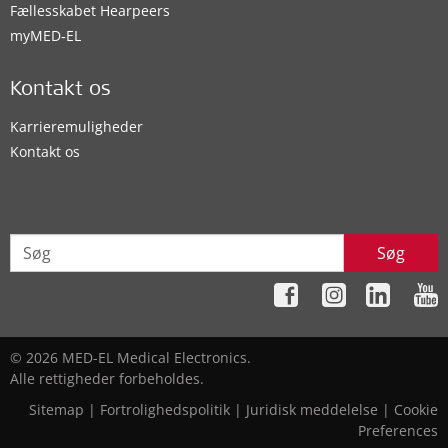
Fællesskabet Hearpeers
myMED‑EL
Kontakt os
Karrieremuligheder
Kontakt os
Søg
© 2026 MED-EL Medical Electronics.
Alle rettigheder forbeholdes.
Sitemap
|
Fortrolighedspolitik
|
Juridisk meddelelse
|
Cookie
Preferences