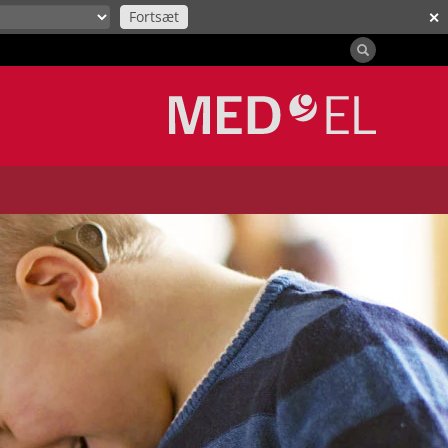
Fortsæt
✕