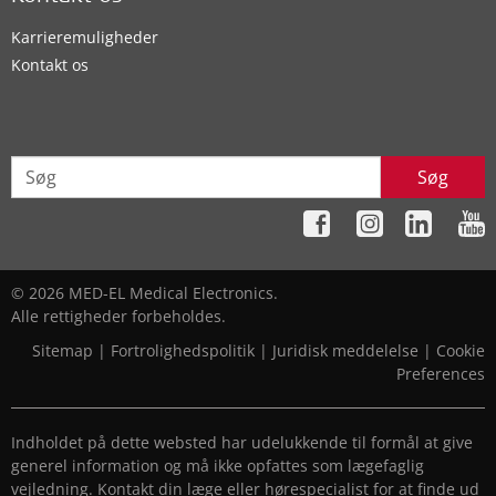
Karrieremuligheder
Kontakt os
Søg
© 2026 MED-EL Medical Electronics.
Alle rettigheder forbeholdes.
Sitemap
|
Fortrolighedspolitik
|
Juridisk meddelelse
|
Cookie
Preferences
Indholdet på dette websted har udelukkende til formål at give
generel information og må ikke opfattes som lægefaglig
vejledning. Kontakt din læge eller hørespecialist for at finde ud