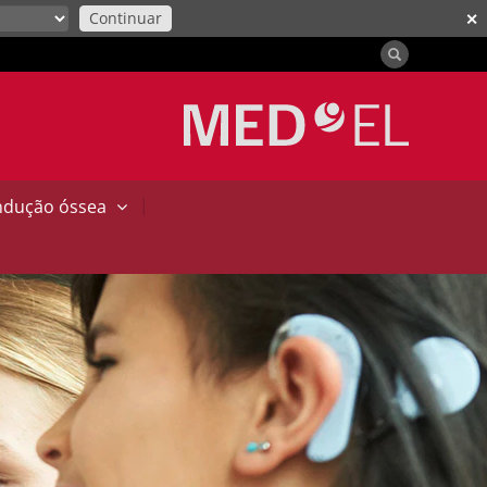
Continuar
✕
|
ndução óssea