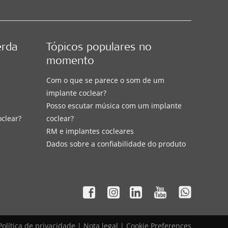
erda
Tópicos populares no
momento
Com o que se parece o som de um
implante coclear?
Posso escutar música com um implante
oclear?
coclear?
RM e implantes cocleares
Dados sobre a confiabilidade do produto
Política de privacidade
|
Nota legal
|
Cookie Preferences