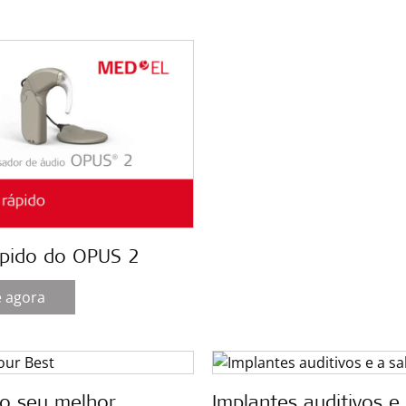
ápido do OPUS 2
e agora
 o seu melhor
Implantes auditivos e 