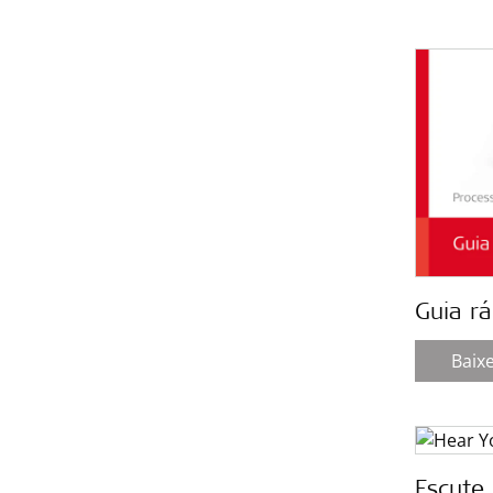
Guia r
Baix
Escute