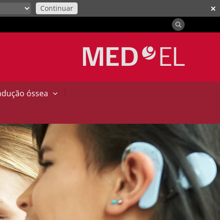
Continuar
✕
|
ndução óssea