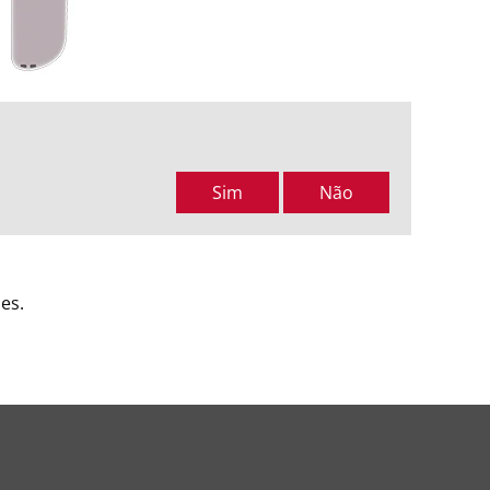
Sim
Não
es.