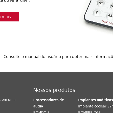
te do FineTuner.
a mais
Consulte o manual do usuário para obter mais informaçõ
Nossos produtos
s, em uma
Processadores de
Implantes auditivo
áudio
Implante coclear S
RONDO 3
BONEBRIDGE