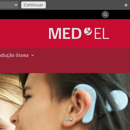
Continuar
✕
|
ndução óssea