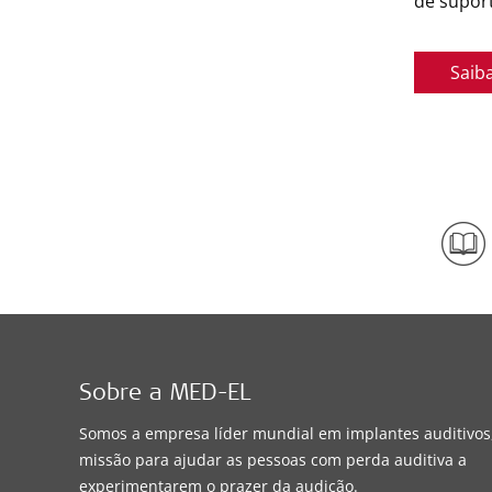
de supor
Saib
Sobre a MED-EL
Somos a empresa líder mundial em implantes auditivo
missão para ajudar as pessoas com perda auditiva a
experimentarem o prazer da audição.