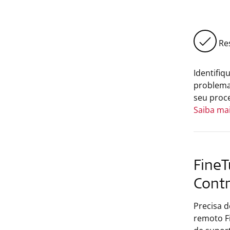
Res
Identifiq
problema
seu proc
Saiba ma
FineT
Cont
Precisa d
remoto F