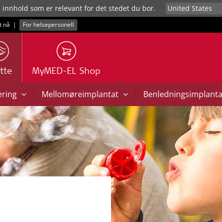
e innhold som er relevant for det stedet du bor.
t nå
|
For helsepersonell
tte
MyMED-EL Shop
|
|
ering
Mellomøreimplantat
Benledningsimplant