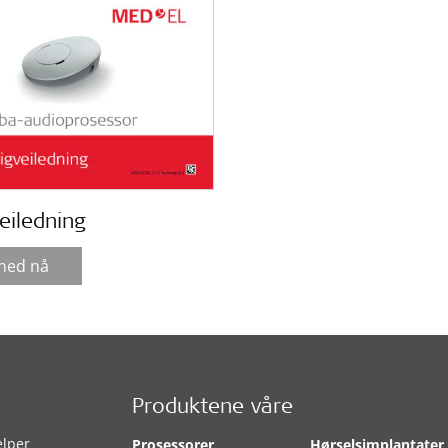
eiledning
 ned nå
Produktene våre
elper
Prosessorer
Hørselsimplantater