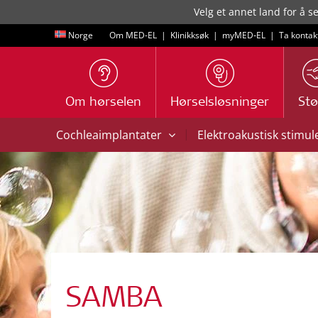
Velg et annet land for å s
Norge
Om MED-EL
|
Klinikksøk
|
myMED‑EL
|
Ta kontak
Om hørselen
Hørselsløsninger
Stø
|
Cochleaimplantater
Elektroakustisk stimul
SAMBA