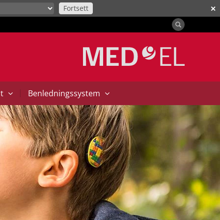
Fortsett
✕
|
at
Benledningssystem