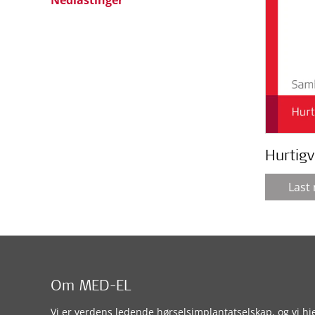
Nedlastinger
Hurtigv
Last
Om MED-EL
Vi er verdens ledende hørselsimplantatselskap, og vi hj