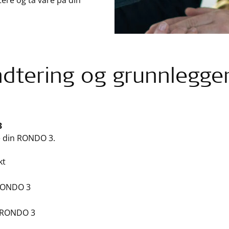
tere og ta vare på din
dtering og grunnlegge
3
 din RONDO 3.
kt
RONDO 3
å RONDO 3