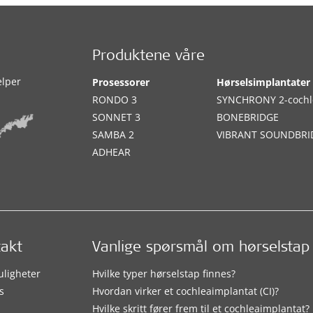
Produktene våre
elper
Prosessorer
Hørselsimplantater
RONDO 3
SYNCHRONY 2-cochl
SONNET 3
BONEBRIDGE
SAMBA 2
VIBRANT SOUNDBRI
ADHEAR
takt
Vanlige spørsmål om hørselstap
uligheter
Hvilke typer hørselstap finnes?
s
Hvordan virker et cochleaimplantat (CI)?
Hvilke skritt fører frem til et cochleaimplantat?