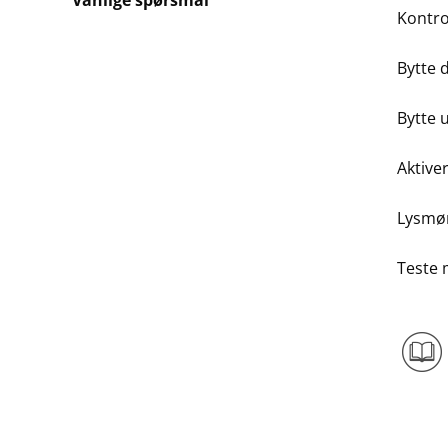
Vanlige spørsmål
Kontro
Bytte 
Bytte 
Aktive
Lysmø
Teste 