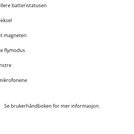
llere batteristatusen
deksel
ut magneten
re flymodus
nstre
mikrofonene
Se brukerhåndboken for mer informasjon.