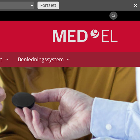
Fortsett
✕
|
at
Benledningssystem