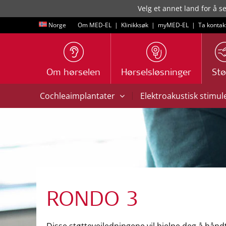
Velg et annet land for å s
Norge
Om MED-EL
|
Klinikksøk
|
myMED‑EL
|
Ta kontak
Om hørselen
Hørselsløsninger
Stø
|
Cochleaimplantater
Elektroakustisk stimul
RONDO 3