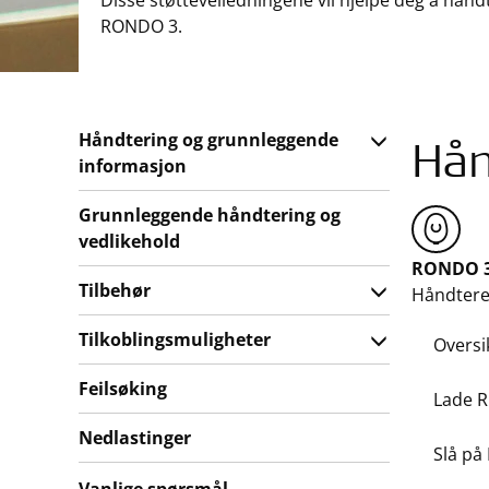
Disse støtteveiledningene vil hjelpe deg å hånd
RONDO 3.
Håndtering og grunnleggende
Hån
informasjon
Grunnleggende håndtering og
vedlikehold
RONDO 
Tilbehør
Håndtere
Tilkoblingsmuligheter
Oversi
Feilsøking
Lade 
Nedlastinger
Slå p