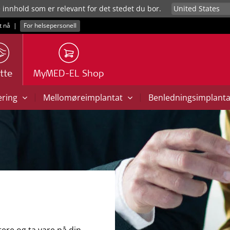
e innhold som er relevant for det stedet du bor.
t nå
|
For helsepersonell
tte
MyMED-EL Shop
|
|
ering
Mellomøreimplantat
Benledningsimplant