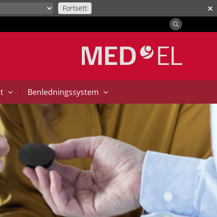
Fortsett
✕
|
at
Benledningssystem