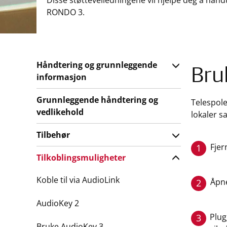
Disse støtteveiledningene vil hjelpe deg å hånd
RONDO 3.
Håndtering og grunnleggende
Bru
informasjon
Grunnleggende håndtering og
Telespole
vedlikehold
lokaler s
Tilbehør
Fjer
1
Tilkoblingsmuligheter
Koble til via AudioLink
Åpn
2
AudioKey 2
Plug
3
Bruke AudioKey 3