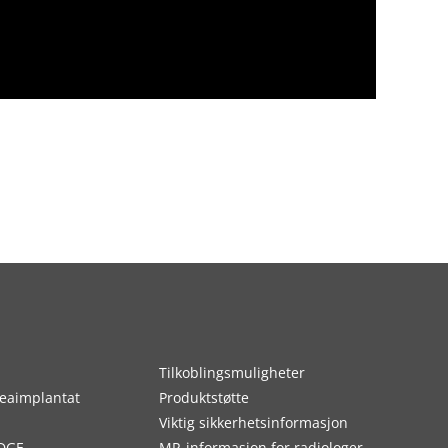
Tilkoblingsmuligheter
eaimplantat
Produktstøtte
Viktig sikkerhetsinformasjon
DGE
MR-informasjon for radiologer