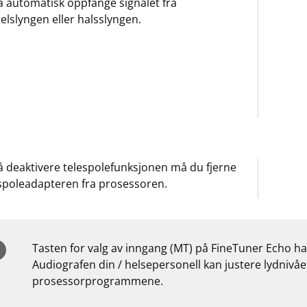
nå automatisk oppfange signalet fra
elslyngen eller halsslyngen.
å deaktivere telespolefunksjonen må du fjerne
spoleadapteren fra prosessoren.
Tasten for valg av inngang (MT) på FineTuner Echo ha
Audiografen din / helsepersonell kan justere lydnivået
prosessorprogrammene.