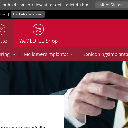
e innhold som er relevant for det stedet du bor.
t nå
|
For helsepersonell
tte
MyMED-EL Shop
|
|
ering
Mellomøreimplantat
Benledningsimplant