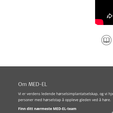
Om MED-EL
Vi er verdens ledende hørselsimplantatselskap, og vi hj
personer med hørselstap å oppleve gleden ved å høre.
Finn ditt nærmeste MED-EL-team