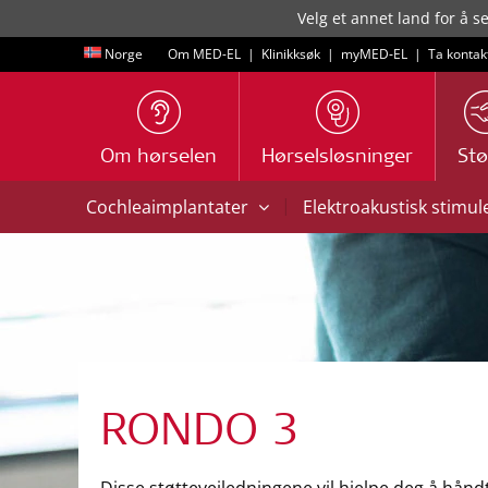
Velg et annet land for å s
Norge
Om MED-EL
|
Klinikksøk
|
myMED‑EL
|
Ta kontak
Om hørselen
Hørselsløsninger
Stø
|
Cochleaimplantater
Elektroakustisk stimul
RONDO 3