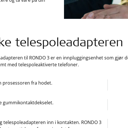
tere og ta vare på din
ke telespoleadapteren
adapteren til RONDO 3 er en innpluggingsenhet som gjør det
amt med telespoleaktiverte telefoner.
n prosessoren fra hodet.
e gummikontaktdekselet.
g telespoleadapteren inn i kontakten. RONDO 3