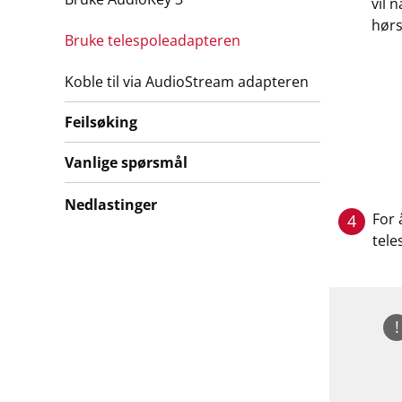
vil 
hørs
Bruke telespoleadapteren
Koble til via AudioStream adapteren
Feilsøking
Vanlige spørsmål
Nedlastinger
For 
4
tele
!