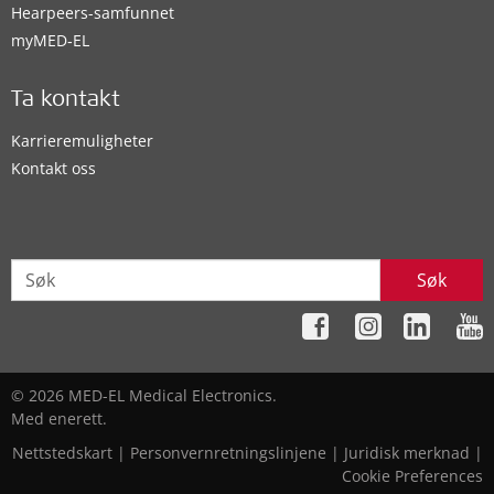
Hearpeers-samfunnet
myMED‑EL
Ta kontakt
Karrieremuligheter
Kontakt oss
Søk
© 2026 MED-EL Medical Electronics.
Med enerett.
Nettstedskart
|
Personvernretningslinjene
|
Juridisk merknad
|
Cookie Preferences