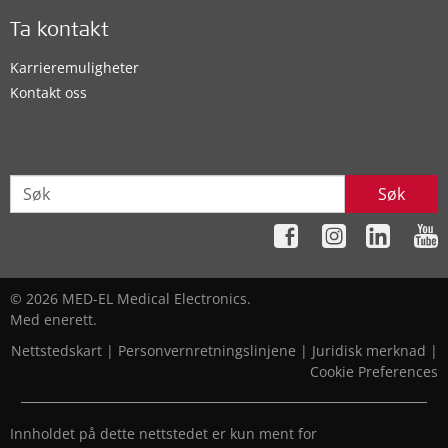
Ta kontakt
Karrieremuligheter
Kontakt oss
Søk
© 2026 MED-EL Medical Electronics.
Med enerett.
Nettstedskart
|
Personvernretningslinjene
|
Juridisk merknad
|
Cookie Preferences
Innholdet på dette nettstedet er kun ment for