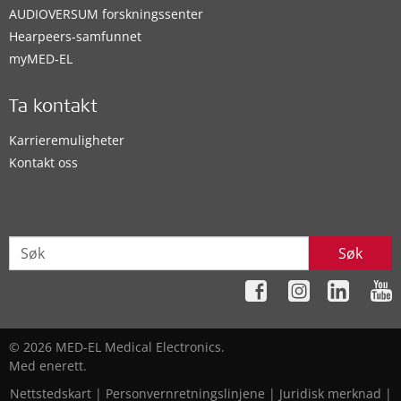
AUDIOVERSUM forskningssenter
Hearpeers-samfunnet
myMED‑EL
Ta kontakt
Karrieremuligheter
Kontakt oss
Søk
© 2026 MED-EL Medical Electronics.
Med enerett.
Nettstedskart
|
Personvernretningslinjene
|
Juridisk merknad
|