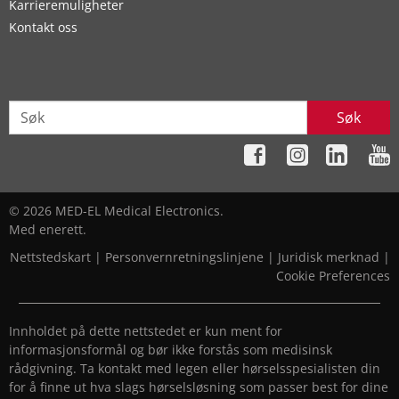
Karrieremuligheter
Kontakt oss
Søk
© 2026 MED-EL Medical Electronics.
Med enerett.
Nettstedskart
|
Personvernretningslinjene
|
Juridisk merknad
|
Cookie Preferences
Innholdet på dette nettstedet er kun ment for
informasjonsformål og bør ikke forstås som medisinsk
rådgivning. Ta kontakt med legen eller hørselsspesialisten din
for å finne ut hva slags hørselsløsning som passer best for dine